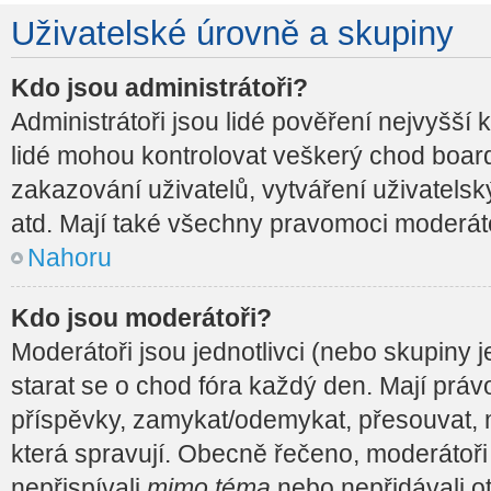
Uživatelské úrovně a skupiny
Kdo jsou administrátoři?
Administrátoři jsou lidé pověření nejvyšší 
lidé mohou kontrolovat veškerý chod boar
zakazování uživatelů, vytváření uživatels
atd. Mají také všechny pravomoci moderát
Nahoru
Kdo jsou moderátoři?
Moderátoři jsou jednotlivci (nebo skupiny je
starat se o chod fóra každý den. Mají prá
příspěvky, zamykat/odemykat, přesouvat, 
která spravují. Obecně řečeno, moderátoři 
nepřispívali
mimo téma
nebo nepřidávali ot