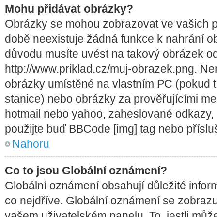
Mohu přidávat obrázky?
Obrázky se mohou zobrazovat ve vašich p
době neexistuje žádná funkce k nahrání o
důvodu musíte uvést na takový obrázek od
http://www.priklad.cz/muj-obrazek.png. N
obrázky umístěné na vlastním PC (pokud t
stanice) nebo obrázky za prověřujícími m
hotmail nebo yahoo, zaheslované odkazy, 
použijte buď BBCode [img] tag nebo příslu
Nahoru
Co to jsou Globální oznámení?
Globální oznámení obsahují důležité inform
co nejdříve. Globální oznámení se zobraz
vašem uživatelském panelu. To, jestli může