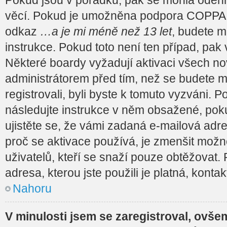
věcí. Pokud je umožněna podpora COPPA a kl
odkaz
…a je mi méně než 13 let
, budete m
instrukce. Pokud toto není ten případ, pak
Některé boardy vyžadují aktivaci všech no
administrátorem před tím, než se budete moc
registrovali, byli byste k tomuto vyzváni. 
následujte instrukce v něm obsažené, pokud
ujistěte se, že vámi zadaná e-mailová adr
proč se aktivace používá, je zmenšit mož
uživatelů, kteří se snaží pouze obtěžovat. P
adresa, kterou jste použili je platná, konta
Nahoru
V minulosti jsem se zaregistroval, ovše