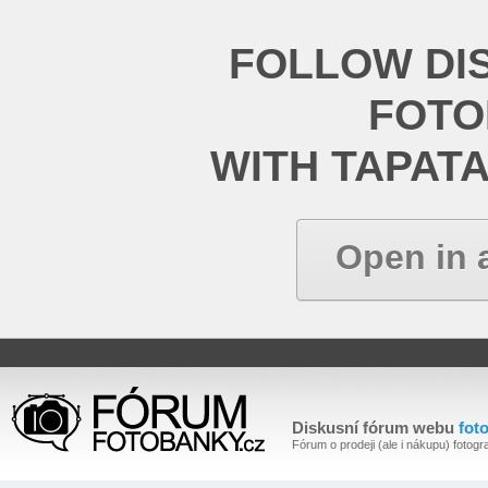
FOLLOW DI
FOT
WITH TAPAT
Open in 
Diskusní fórum webu
fot
Fórum o prodeji (ale i nákupu) fotogra