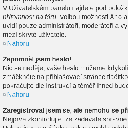
V Uživatelském panelu najdete pod polož
Ano
přítomnost na fóru
. Volbou možnosti
ak
uvidí pouze administrátoři, moderátoři a v
mezi skryté uživatele.
Nahoru
Zapomněl jsem heslo!
Nic se neděje, vaše heslo můžeme kdykoli
zmáčkněte na přihlašovací stránce tlačítk
pokračujte dle instrukcí a téměř ihned bude
Nahoru
Zaregistroval jsem se, ale nemohu se při
Nejprve zkontrolujte, že zadáváte správné
Pokud jsou v pořádku, pak se mohla odehr