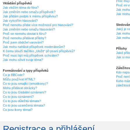
Proč můj 
Vkládání příspěvků
Proč mi v
Jak vložím téma do fóra?
Jak mohu 
Jak změním nebo smažu příspěvek?
Jak mohu 
Jak přidám podpis k mému příspěvku?
Jak vytvořím hlasování?
Sledován
Proč nemohu přidat více možností pro hlasování?
Jaký je r
Jak změním nebo smažu hlasování?
Jak mohu 
Proč se nemohu dostat k fóru?
Jak mohu 
Proč nemohu přidávat přílohy?
Proč jsem obdržel varování?
Jak mohu nahlásit příspěvek moderátorům?
Přílohy
K čemu slouží tlačítko „Uložit“ při psaní příspěvků?
Jaké příl
Proč musí být můj příspěvek schválen?
Jak si mo
Jak mohu oživit svoje téma?
Záležito
Formátování a typy příspěvků
Kdo napsa
Co je BBCode?
Proč není
Můžu používat HTML?
Koho mám 
Co to jsou smajlíci (emotikony)?
záležitost
Mohu přidávat obrázky?
Co to jsou Globální oznámení?
Co to jsou oznámení?
Co to jsou důležitá témata?
Co to jsou uzamčená témata?
Co jsou ikony témat?
Registrace a přihlášení