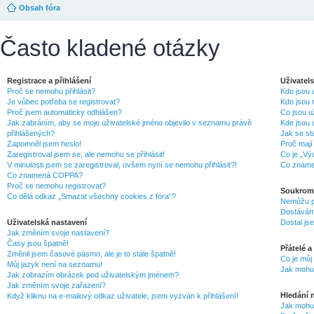
Obsah fóra
Často kladené otázky
Registrace a přihlášení
Uživatel
Proč se nemohu přihlásit?
Kdo jsou a
Je vůbec potřeba se registrovat?
Kdo jsou 
Proč jsem automaticky odhlášen?
Co jsou u
Jak zabráním, aby se moje uživatelské jméno objevilo v seznamu právě
Kde jsou 
přihlášených?
Jak se st
Zapomněl jsem heslo!
Proč mají
Zaregistroval jsem se, ale nemohu se přihlásit!
Co je „Vý
V minulosti jsem se zaregistroval, ovšem nyní se nemohu přihlásit?!
Co zname
Co znamená COPPA?
Proč se nemohu registrovat?
Soukrom
Co dělá odkaz „Smazat všechny cookies z fóra“?
Nemůžu p
Dostávám
Uživatelská nastavení
Dostal js
Jak změním svoje nastavení?
Časy jsou špatně!
Přátelé a
Změnil jsem časové pásmo, ale je to stále špatně!
Co je můj
Můj jazyk není na seznamu!
Jak mohu 
Jak zobrazím obrázek pod uživatelským jménem?
Jak změním svoje zařazení?
Hledání 
Když kliknu na e-mailový odkaz uživatele, jsem vyzván k přihlášení!
Jak mohu 