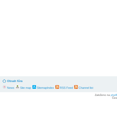
Obsah fóra
News
Site map
SitemapIndex
RSS Feed
Channel list
Založeno na
php
Čes