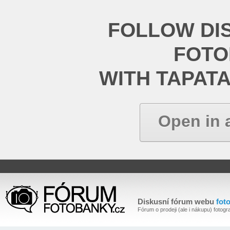
FOLLOW DI
FOT
WITH TAPAT
Open in 
Diskusní fórum webu
fot
Fórum o prodeji (ale i nákupu) fotogra