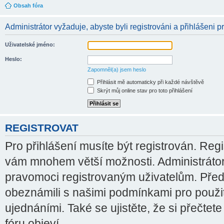
Obsah fóra
Administrátor vyžaduje, abyste byli registrováni a přihlášeni pr
Uživatelské jméno:
Heslo:
Zapomněl(a) jsem heslo
Přihlásit mě automaticky při každé návštěvě
Skrýt můj online stav pro toto přihlášení
REGISTROVAT
Pro přihlášení musíte být registrován. Regi
vám mnohem větší možnosti. Administrátor
pravomoci registrovaným uživatelům. Před re
obeznámili s našimi podmínkami pro použití
ujednáními. Také se ujistěte, že si přečtete
fóru objeví.