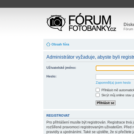
Disk
Fórum o
Obsah fóra
Administrátor vyžaduje, abyste byli regist
Uživatelské jméno:
Heslo:
Zapomněl(a) jsem heslo
Přihlásit mě automatic
Skrýt můj online stav p
REGISTROVAT
Pro přihlášení musíte být registrován. Registrace trvá
rozšířené pravomoci registrovaným uživatelům. Před reg
pravidly a ujednáními. Také se ujistěte, že si přečtete j