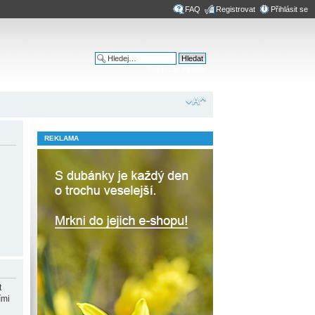
FAQ
Registrovat
Přihlásit se
Pokročilé hledání
REKLAMA
t
ími