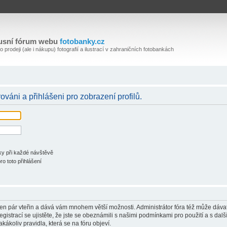
usní fórum webu
fotobanky.cz
 prodeji (ale i nákupu) fotografií a ilustrací v zahraničních fotobankách
rováni a přihlášeni pro zobrazení profilů.
ky při každé návštěvě
ro toto přihlášení
 jen pár vteřin a dává vám mnohem větší možnosti. Administrátor fóra též může dáva
istrací se ujistěte, že jste se obeznámili s našimi podmínkami pro použití a s dalš
akákoliv pravidla, která se na fóru objeví.