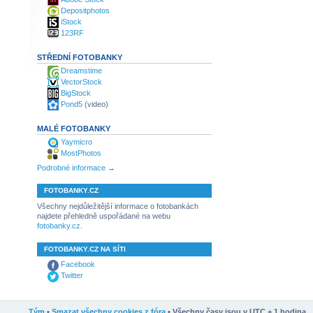
Depositphotos
iStock
123RF
STŘEDNÍ FOTOBANKY
Dreamstime
VectorStock
BigStock
Pond5
(video)
MALÉ FOTOBANKY
Yaymicro
MostPhotos
Podrobné informace →
FOTOBANKY.CZ
Všechny nejdůležitější informace o fotobankách
najdete přehledně uspořádané na webu
fotobanky.cz
.
FOTOBANKY.CZ NA SÍTI
Facebook
Twitter
Tým
•
Smazat všechny cookies z fóra
• Všechny časy jsou v UTC + 1 hodina