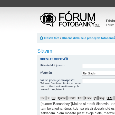
Disk
Fórum o
Obsah fóra
‹
Obecné diskuse o prodeji ve fotobank
Slávim
ODESLAT ODPOVĚĎ
Uživatelské jméno:
Předmět:
Jak se jmenuje maxipes?:
Odpoveď na tuto otázku je nutná
pro rozlišení automatizovaných
pokusů o registraci.