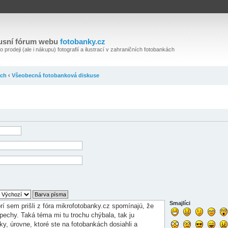
usní fórum webu
fotobanky.cz
 prodeji (ale i nákupu) fotografií a ilustrací v zahraničních fotobankách
ách
‹
Všeobecná fotobanková diskuse
Smajlíci