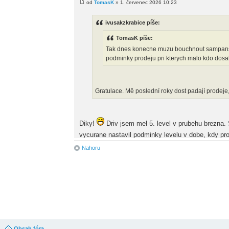
od
TomasK
» 1. červenec 2026 10:23
ivusakzkrabice píše:
TomasK píše:
Tak dnes konecne muzu bouchnout sampansk
podminky prodeju pri kterych malo kdo dosa
Gratulace. Mě poslední roky dost padají prodeje
Diky!
Driv jsem mel 5. level v prubehu brezna.
vycurane nastavil podminky levelu v dobe, kdy pro
Nahoru
Re: Slávim
od
ivusakzkrabice
» 30. červen 2026 20:38
TomasK píše:
Tak dnes konecne muzu bouchnout sampanske. 
prodeju pri kterych malo kdo dosahne na 6 level
Obsah fóra