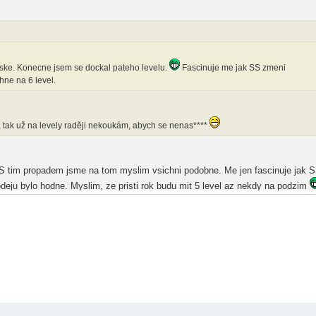
e. Konecne jsem se dockal pateho levelu.
Fascinuje me jak SS zmeni
hne na 6 level.
, tak už na levely raději nekoukám, abych se nenas****
 S tim propadem jsme na tom myslim vsichni podobne. Me jen fascinuje jak 
deju bylo hodne. Myslim, ze pristi rok budu mit 5 level az nekdy na podzim
Konecne jsem se dockal pateho levelu.
Fascinuje me jak SS zmeni podminky
.