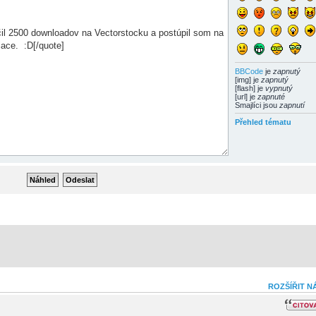
BBCode
je
zapnutý
[img] je
zapnutý
[flash] je
vypnutý
[url] je
zapnuté
Smajlíci jsou
zapnutí
Přehled tématu
ROZŠÍŘIT N