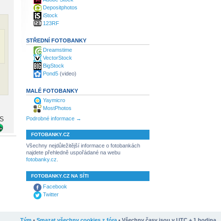
Depositphotos
iStock
123RF
STŘEDNÍ FOTOBANKY
Dreamstime
VectorStock
BigStock
Pond5
(video)
MALÉ FOTOBANKY
Yaymicro
MostPhotos
Podrobné informace →
SS
FOTOBANKY.CZ
Všechny nejdůležitější informace o fotobankách
najdete přehledně uspořádané na webu
fotobanky.cz
.
FOTOBANKY.CZ NA SÍTI
Facebook
Twitter
Tým
•
Smazat všechny cookies z fóra
• Všechny časy jsou v UTC + 1 hodina