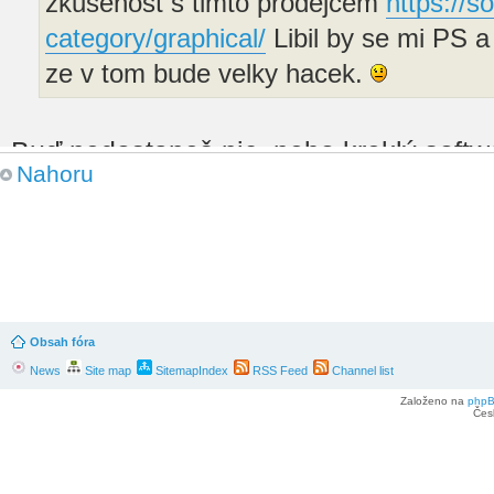
zkusenost s timto prodejcem
https://so
category/graphical/
Libil by se mi PS a 
ze v tom bude velky hacek.
Buď nedostaneš nic, nebo kreklý softw
Nahoru
Re: Kecy v kleci
od
TomasK
» 6. červenec 2026 12:25
Dnes na me vyskocila reklama na druh
zkusenost s timto prodejcem
https://so
Obsah fóra
category/graphical/
Libil by se mi PS a I
News
Site map
SitemapIndex
RSS Feed
Channel list
myslim, ze v tom bude velky hacek.
Založeno na
php
Čes
Re: Kecy v kleci
od
ivusakzkrabice
» 17. červen 2026 18:46