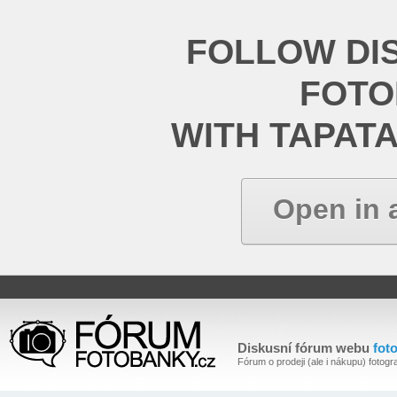
FOLLOW DI
FOT
WITH TAPAT
Open in 
Diskusní fórum webu
fot
Fórum o prodeji (ale i nákupu) fotogra