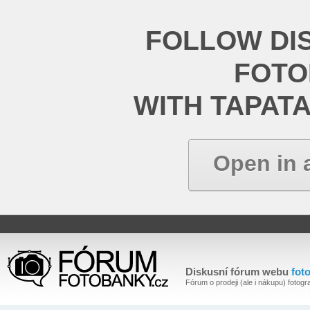
FOLLOW DI
FOT
WITH TAPAT
Open in 
Diskusní fórum webu
fot
Fórum o prodeji (ale i nákupu) fotogra