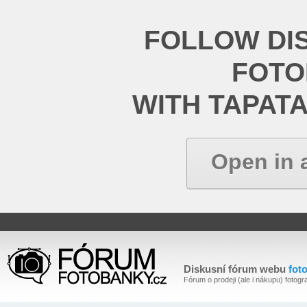
FOLLOW DI
FOT
WITH TAPAT
Open in 
Diskusní fórum webu
fot
Fórum o prodeji (ale i nákupu) fotogra