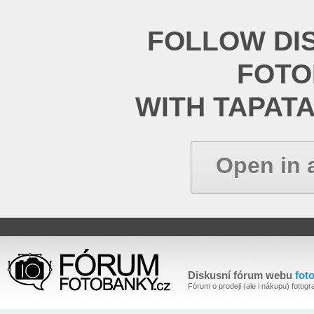
FOLLOW DI
FOT
WITH TAPAT
Open in 
Diskusní fórum webu
fot
Fórum o prodeji (ale i nákupu) fotogra