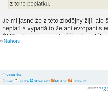
z toho poplatku.
Je mi jasné že z této zlodějny žijí, al
neplatí a vypadá to že ani evropani s 
ČNB máme jedny z dražších hypoték, z
Nahoru
ještě poplatky za převody, kterým se ne
Re: Paypal
od
Hgfcc
» 11. červen 2026 14:32
Neni to kvuli uzasne korune, je to kvuli
Obsah fóra
prave z toho poplatku.
News
Site map
SitemapIndex
RSS Feed
Channel list
Založeno na
php
Re: Paypal
Čes
od
honza286
» 11. červen 2026 08:02