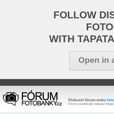
FOLLOW DI
FOT
WITH TAPAT
Open in 
Diskusní fórum webu
fot
Fórum o prodeji (ale i nákupu) fotogra