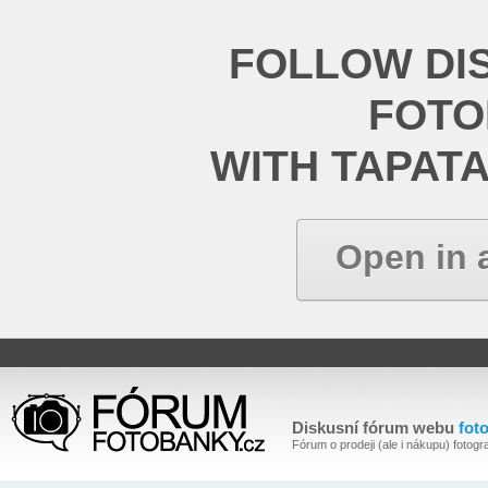
FOLLOW DI
FOT
WITH TAPAT
Open in 
Diskusní fórum webu
fot
Fórum o prodeji (ale i nákupu) fotogra