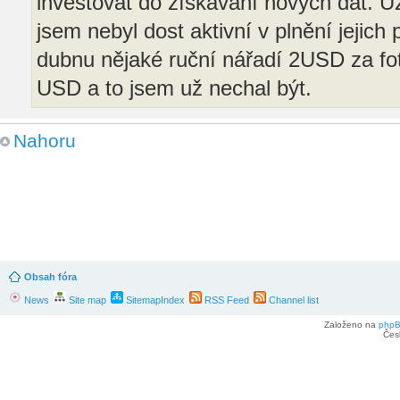
investovat do získávání nových dat. U
jsem nebyl dost aktivní v plnění jejich
dubnu nějaké ruční nářadí 2USD za fotk
USD a to jsem už nechal být.
Nahoru
Vida, také jsem se chtěla zeptat, Posl
měla 16.4. od té doby žádná mise. Doce
průběžně nějaké budou, že tím zalepím
Re: Adobe stock / Fotolia
Obsah fóra
News
Site map
SitemapIndex
RSS Feed
Channel list
od
Egeris
» 19. červen 2026 13:29
Založeno na
php
Čes
Taky mi chodí maily s dotazníkem, co b
Když jim tam vyplním že větší odměna,