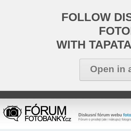
FOLLOW DI
FOT
WITH TAPAT
Open in 
Diskusní fórum webu
fot
Fórum o prodeji (ale i nákupu) fotogra