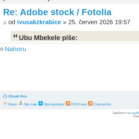
Re: Adobe stock / Fotolia
od
ivusakzkrabice
» 25. červen 2026 19:57
Ubu Mbekele píše:
Máte ještě někdo nějaké mise? Vypadá
Nahoru
investovat do získávání nových dat. U
jsem nebyl dost aktivní v plnění jejich
dubnu nějaké ruční nářadí 2USD za fotk
USD a to jsem už nechal být.
Obsah fóra
News
Site map
SitemapIndex
RSS Feed
Channel list
Založeno na
php
Čes
Vida, také jsem se chtěla zeptat, Posl
měla 16.4. od té doby žádná mise. Doce