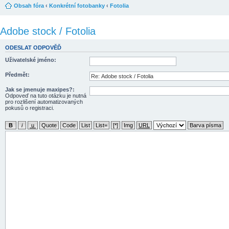
Obsah fóra
‹
Konkrétní fotobanky
‹
Fotolia
Adobe stock / Fotolia
ODESLAT ODPOVĚĎ
Uživatelské jméno:
Předmět:
Jak se jmenuje maxipes?:
Odpoveď na tuto otázku je nutná
pro rozlišení automatizovaných
pokusů o registraci.