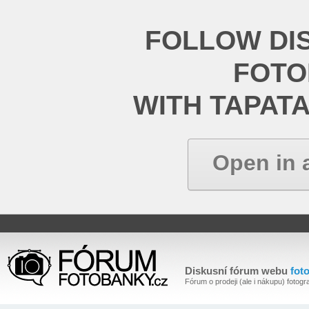
FOLLOW DI
FOT
WITH TAPAT
Open in 
Diskusní fórum webu
fot
Fórum o prodeji (ale i nákupu) fotogra