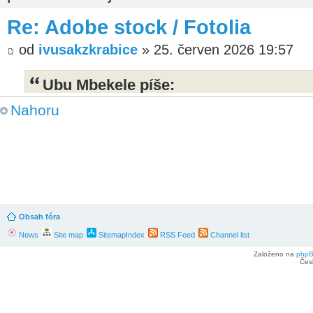
Re: Adobe stock / Fotolia
od
ivusakzkrabice
» 25. červen 2026 19:57
Ubu Mbekele píše:
Máte ještě někdo nějaké mise? Vypadá
Nahoru
investovat do získávání nových dat. U
jsem nebyl dost aktivní v plnění jejich
dubnu nějaké ruční nářadí 2USD za fotk
USD a to jsem už nechal být.
Obsah fóra
News
Site map
SitemapIndex
RSS Feed
Channel list
Založeno na
php
Čes
Vida, také jsem se chtěla zeptat, Posl
měla 16.4. od té doby žádná mise. Doce