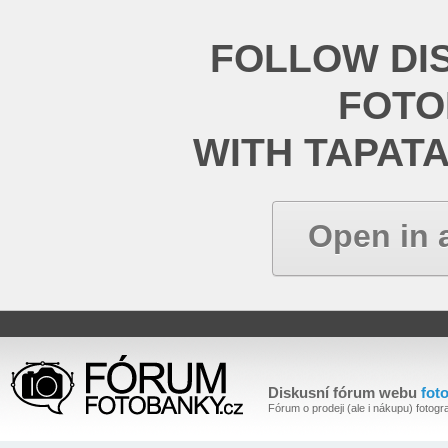
FOLLOW DI
FOT
WITH TAPAT
Open in 
Diskusní fórum webu
fot
Fórum o prodeji (ale i nákupu) fotogra