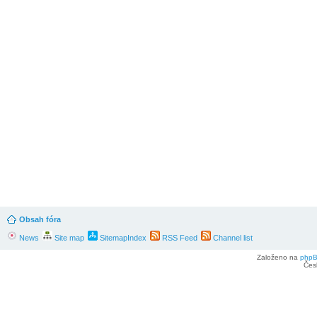
Obsah fóra
News
Site map
SitemapIndex
RSS Feed
Channel list
Založeno na
php
Čes