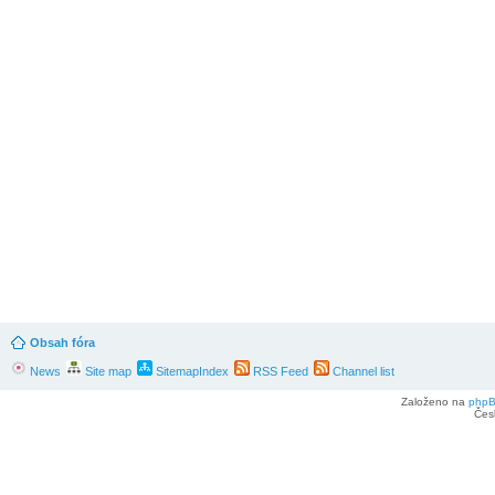
Obsah fóra
News
Site map
SitemapIndex
RSS Feed
Channel list
Založeno na
php
Čes