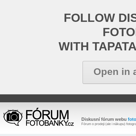
FOLLOW DI
FOT
WITH TAPAT
Open in 
Diskusní fórum webu
fot
Fórum o prodeji (ale i nákupu) fotogra