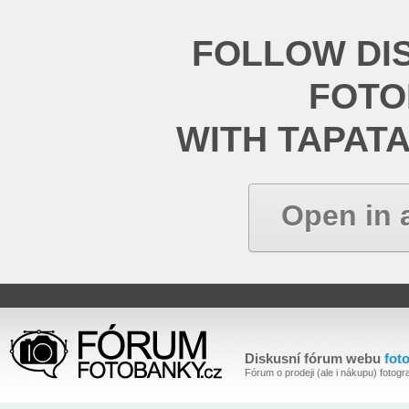
FOLLOW DI
FOT
WITH TAPAT
Open in 
Diskusní fórum webu
fot
Fórum o prodeji (ale i nákupu) fotogra