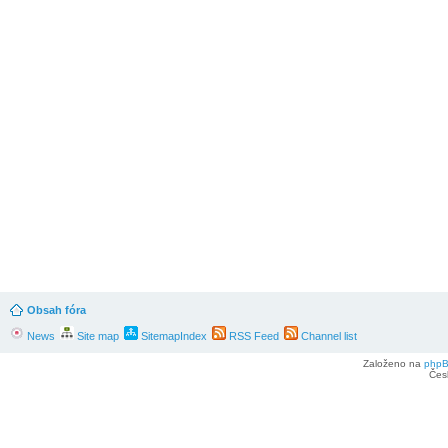
Obsah fóra
News
Site map
SitemapIndex
RSS Feed
Channel list
Založeno na
php
Čes