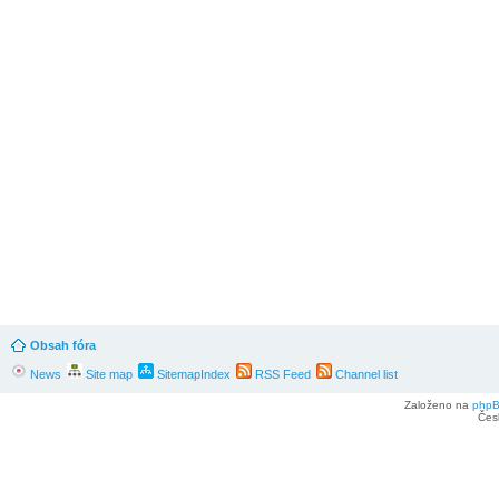
Obsah fóra
News
Site map
SitemapIndex
RSS Feed
Channel list
Založeno na
php
Čes