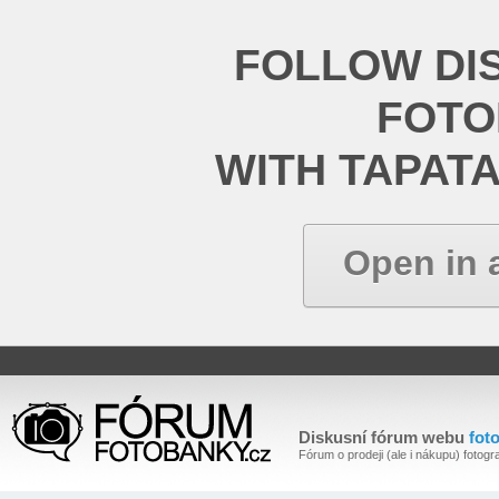
FOLLOW DI
FOT
WITH TAPAT
Open in 
Diskusní fórum webu
fot
Fórum o prodeji (ale i nákupu) fotogra