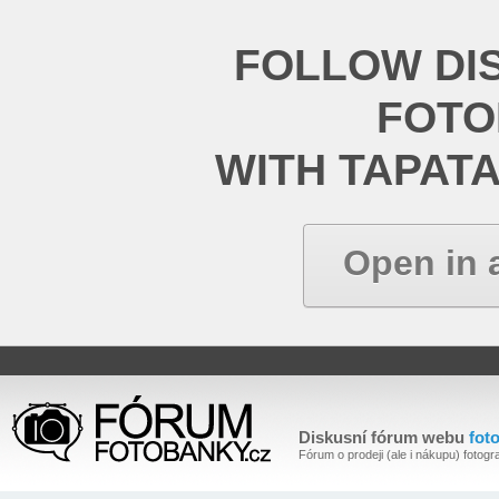
FOLLOW DI
FOT
WITH TAPAT
Open in 
Diskusní fórum webu
fot
Fórum o prodeji (ale i nákupu) fotogra