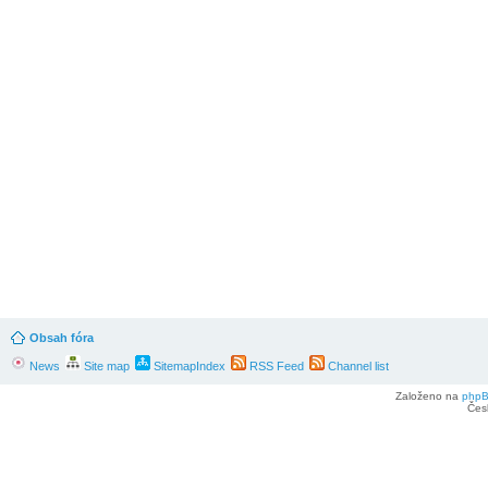
Obsah fóra
News
Site map
SitemapIndex
RSS Feed
Channel list
Založeno na
php
Čes