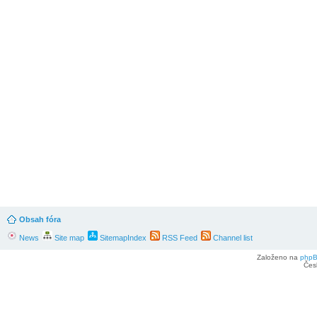
Obsah fóra
News
Site map
SitemapIndex
RSS Feed
Channel list
Založeno na
php
Čes