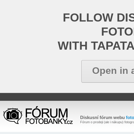
FOLLOW DI
FOT
WITH TAPAT
Open in 
Diskusní fórum webu
fot
Fórum o prodeji (ale i nákupu) fotogra