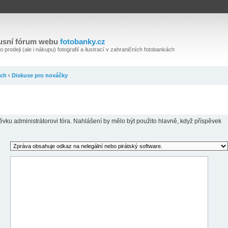
usní fórum webu
fotobanky.cz
 prodeji (ale i nákupu) fotografií a ilustrací v zahraničních fotobankách
ách
‹
Diskuse pro nováčky
ěvku administrátorovi fóra. Nahlášení by mělo být použito hlavně, když příspěvek