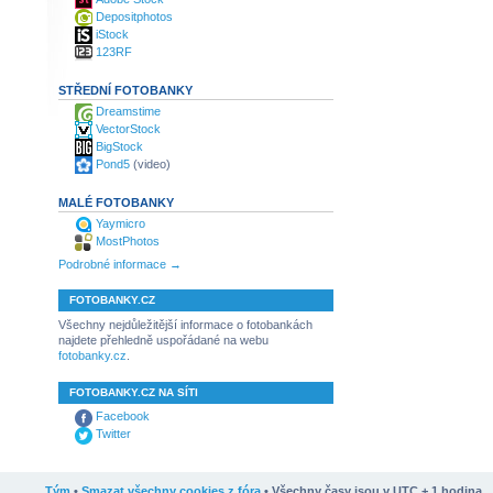
Depositphotos
iStock
123RF
STŘEDNÍ FOTOBANKY
Dreamstime
VectorStock
BigStock
Pond5
(video)
MALÉ FOTOBANKY
Yaymicro
MostPhotos
Podrobné informace →
FOTOBANKY.CZ
Všechny nejdůležitější informace o fotobankách
najdete přehledně uspořádané na webu
fotobanky.cz
.
FOTOBANKY.CZ NA SÍTI
Facebook
Twitter
Tým
•
Smazat všechny cookies z fóra
• Všechny časy jsou v UTC + 1 hodina