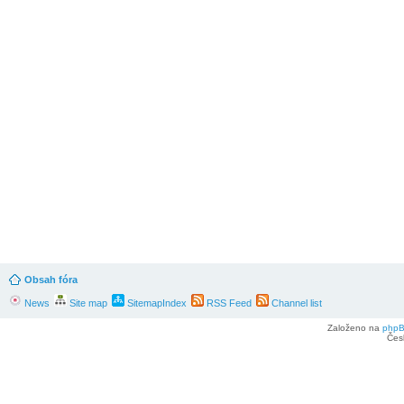
Obsah fóra
News
Site map
SitemapIndex
RSS Feed
Channel list
Založeno na
php
Čes