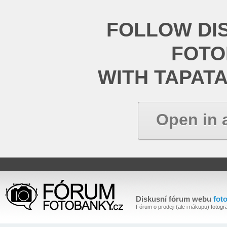
FOLLOW DI
FOT
WITH TAPAT
Open in 
Diskusní fórum webu
fot
Fórum o prodeji (ale i nákupu) fotogra