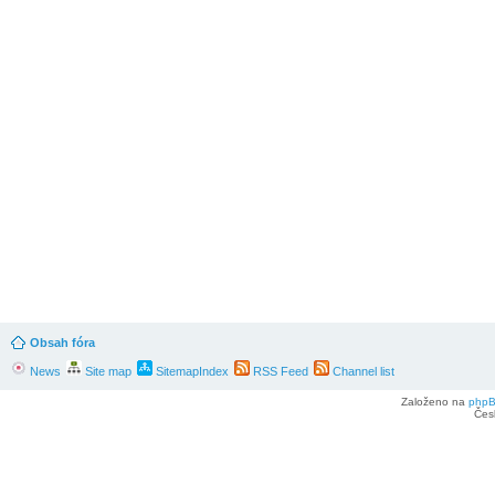
Obsah fóra
News
Site map
SitemapIndex
RSS Feed
Channel list
Založeno na
php
Čes