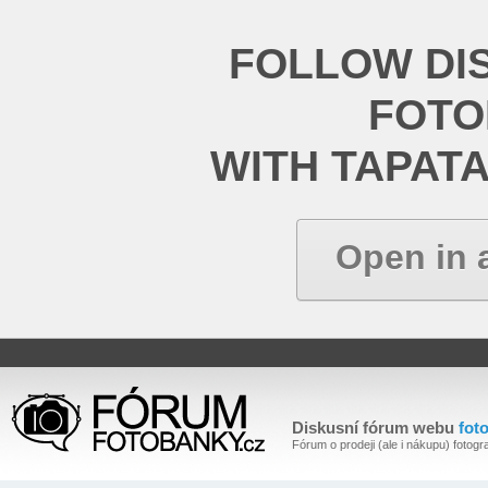
FOLLOW DI
FOT
WITH TAPAT
Open in 
Diskusní fórum webu
fot
Fórum o prodeji (ale i nákupu) fotogra