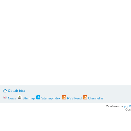
Obsah fóra
News
Site map
SitemapIndex
RSS Feed
Channel list
Založeno na
php
Čes