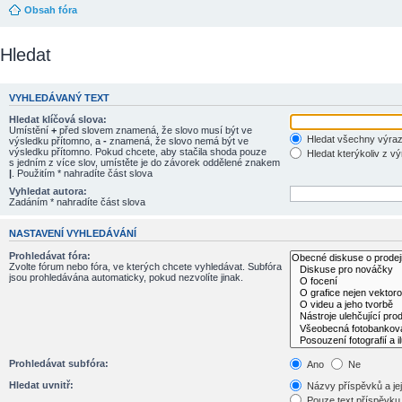
Obsah fóra
Hledat
VYHLEDÁVANÝ TEXT
Hledat klíčová slova:
Umístění
+
před slovem znamená, že slovo musí být ve
Hledat všechny výra
výsledku přítomno, a
-
znamená, že slovo nemá být ve
výsledku přítomno. Pokud chcete, aby stačila shoda pouze
Hledat kterýkoliv z v
s jedním z více slov, umístěte je do závorek oddělené znakem
|
. Použitím * nahradíte část slova
Vyhledat autora:
Zadáním * nahradíte část slova
NASTAVENÍ VYHLEDÁVÁNÍ
Prohledávat fóra:
Zvolte fórum nebo fóra, ve kterých chcete vyhledávat. Subfóra
jsou prohledávána automaticky, pokud nezvolíte jinak.
Prohledávat subfóra:
Ano
Ne
Hledat uvnitř:
Názvy příspěvků a jej
Pouze text příspěvku