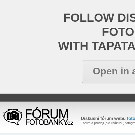
FOLLOW DI
FOT
WITH TAPAT
Open in 
Diskusní fórum webu
fot
Fórum o prodeji (ale i nákupu) fotogra