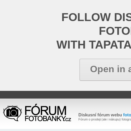
FOLLOW DI
FOT
WITH TAPAT
Open in 
Diskusní fórum webu
fot
Fórum o prodeji (ale i nákupu) fotogra