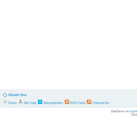
Obsah fóra
News
Site map
SitemapIndex
RSS Feed
Channel list
Založeno na
php
Čes