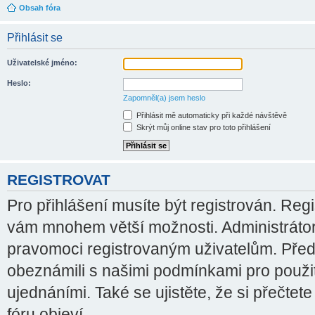
Obsah fóra
Přihlásit se
Uživatelské jméno:
Heslo:
Zapomněl(a) jsem heslo
Přihlásit mě automaticky při každé návštěvě
Skrýt můj online stav pro toto přihlášení
REGISTROVAT
Pro přihlášení musíte být registrován. Regi
vám mnohem větší možnosti. Administrátor
pravomoci registrovaným uživatelům. Před re
obeznámili s našimi podmínkami pro použití
ujednáními. Také se ujistěte, že si přečtete
fóru objeví.