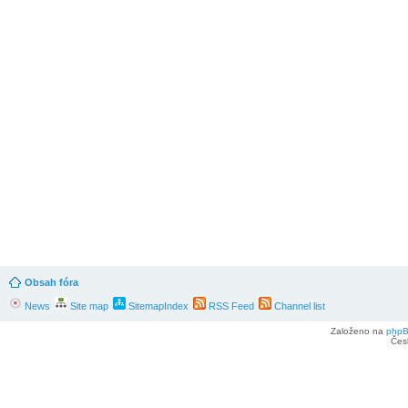
Obsah fóra
News
Site map
SitemapIndex
RSS Feed
Channel list
Založeno na
php
Čes