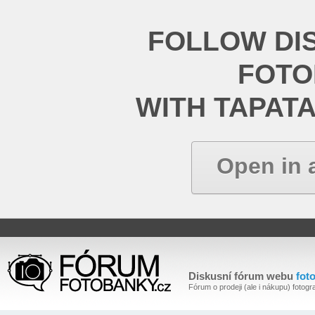
FOLLOW DI
FOT
WITH TAPAT
Open in 
Diskusní fórum webu
fot
Fórum o prodeji (ale i nákupu) fotogra