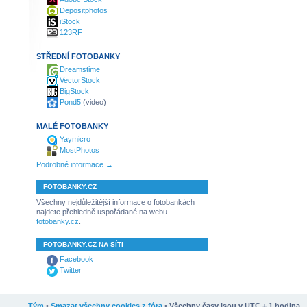
Depositphotos
iStock
123RF
STŘEDNÍ FOTOBANKY
Dreamstime
VectorStock
BigStock
Pond5
(video)
MALÉ FOTOBANKY
Yaymicro
MostPhotos
Podrobné informace →
FOTOBANKY.CZ
Všechny nejdůležitější informace o fotobankách
najdete přehledně uspořádané na webu
fotobanky.cz
.
FOTOBANKY.CZ NA SÍTI
Facebook
Twitter
Tým
•
Smazat všechny cookies z fóra
• Všechny časy jsou v UTC + 1 hodina