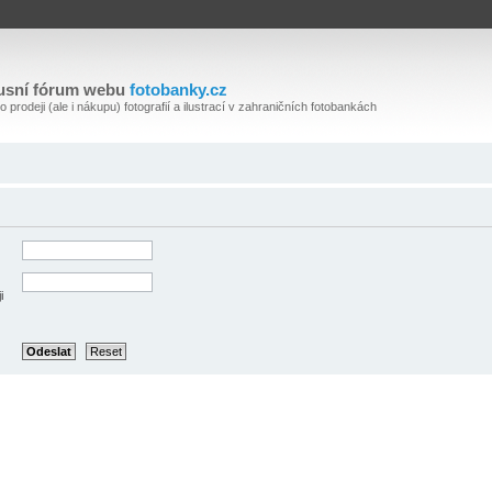
usní fórum webu
fotobanky.cz
 prodeji (ale i nákupu) fotografií a ilustrací v zahraničních fotobankách
i