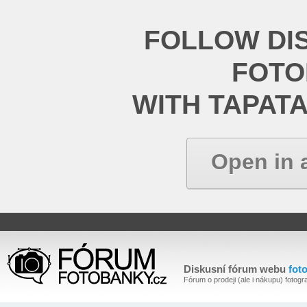
FOLLOW DI
FOT
WITH TAPAT
Open in 
Diskusní fórum webu
fot
Fórum o prodeji (ale i nákupu) fotogra