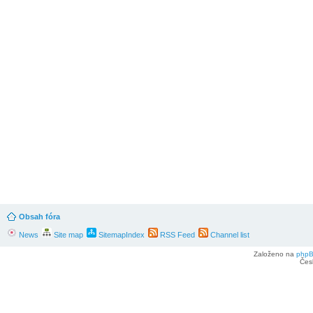
Obsah fóra
News
Site map
SitemapIndex
RSS Feed
Channel list
Založeno na
php
Čes