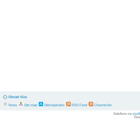
Obsah fóra
News
Site map
SitemapIndex
RSS Feed
Channel list
Založeno na
php
Čes