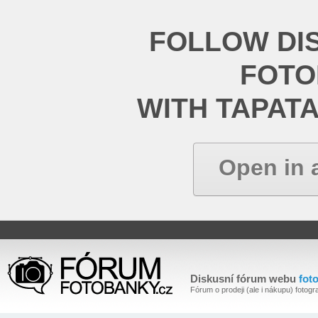
FOLLOW DI
FOT
WITH TAPAT
Open in 
Diskusní fórum webu
fot
Fórum o prodeji (ale i nákupu) fotogra