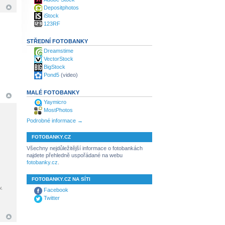
Depositphotos
iStock
123RF
STŘEDNÍ FOTOBANKY
Dreamstime
VectorStock
BigStock
Pond5
(video)
MALÉ FOTOBANKY
Yaymicro
MostPhotos
Podrobné informace →
FOTOBANKY.CZ
Všechny nejdůležitější informace o fotobankách
najdete přehledně uspořádané na webu
fotobanky.cz
.
FOTOBANKY.CZ NA SÍTI
v,
Facebook
Twitter