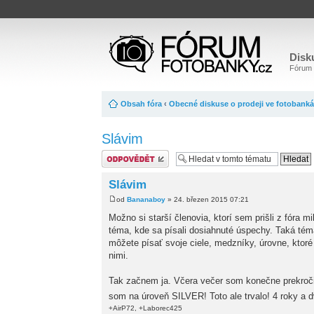
Disk
Fórum o
Obsah fóra
‹
Obecné diskuse o prodeji ve fotobank
Slávim
Odeslat odpověď
Slávim
od
Bananaboy
» 24. březen 2015 07:21
Možno si starší členovia, ktorí sem prišli z fóra 
téma, kde sa písali dosiahnuté úspechy. Taká tém
môžete písať svoje ciele, medzníky, úrovne, ktoré
nimi.
Tak začnem ja. Včera večer som konečne prekroči
som na úroveň SILVER! Toto ale trvalo! 4 roky a
+AirP72, +Laborec425