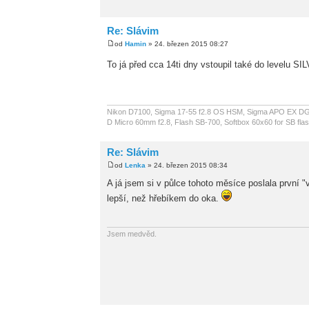
Re: Slávim
od
Hamin
» 24. březen 2015 08:27
To já před cca 14ti dny vstoupil také do levelu SIL
Nikon D7100, Sigma 17-55 f2.8 OS HSM, Sigma APO EX DG 
D Micro 60mm f2.8, Flash SB-700, Softbox 60x60 for SB fla
Re: Slávim
od
Lenka
» 24. březen 2015 08:34
A já jsem si v půlce tohoto měsíce poslala první "v
lepší, než hřebíkem do oka.
Jsem medvěd.