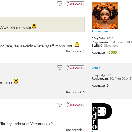
ILVER, ale na Fotolii
Bananaboy
Příspěvky:
3912
Registrován:
8. duben 2013 
Bydliště:
Slovensko
Počítam, že niekedy v lete by už mohol byť.
Hodnocení:
0
+1080
Reputace:
venca
Příspěvky:
251
Registrován:
20. říjen 2014 1
tu na ss
0
Reputace:
Hodnocení:
0
ělku bys přirovnal Vectorstock?
Hodnocení:
0