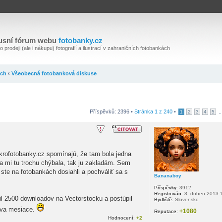
usní fórum webu
fotobanky.cz
 prodeji (ale i nákupu) fotografií a ilustrací v zahraničních fotobankách
ách
‹
Všeobecná fotobanková diskuse
Příspěvků: 2396 •
Stránka
1
z
240
•
..
1
2
3
4
5
mikrofotobanky.cz spomínajú, že tam bola jedna
a mi tu trochu chýbala, tak ju zakladám. Sem
 ste na fotobankách dosiahli a pochváliť sa s
Bananaboy
Příspěvky:
3912
Registrován:
8. duben 2013 
l 2500 downloadov na Vectorstocku a postúpil
Bydliště:
Slovensko
 dva mesiace.
+1080
Reputace:
Hodnocení:
+2