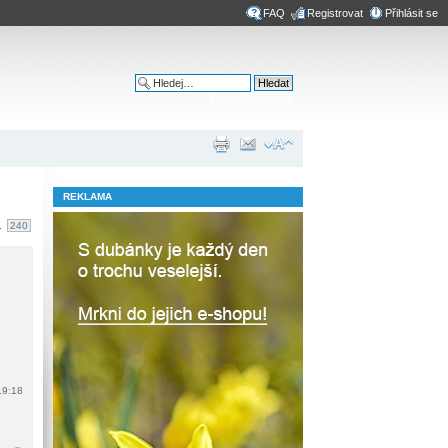
FAQ
Registrovat
Přihlásit se
Pokročilé hledání
REKLAMA
.
240
19:18