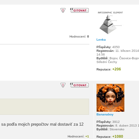
Hodnocení:
0
Lenka
Příspěvky:
4050
Registrován:
11. březen 2014
14:56
Bydliště:
Bojov, Čisovice-Bojo
Střední Čechy
+206
Reputace:
Bananaboy
Příspěvky:
3912
 sa podľa mojich prepočtov mal dostaviť za 12
Registrován:
8. duben 2013 
Bydliště:
Slovensko
+1080
Hodnocení:
+1
Reputace: