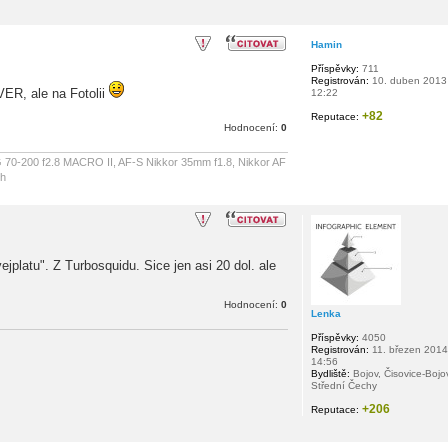
Hamin
Příspěvky:
711
Registrován:
10. duben 2013
VER, ale na Fotolii
12:22
+82
Reputace:
Hodnocení:
0
70-200 f2.8 MACRO II, AF-S Nikkor 35mm f1.8, Nikkor AF
sh
ejplatu". Z Turbosquidu. Sice jen asi 20 dol. ale
Hodnocení:
0
Lenka
Příspěvky:
4050
Registrován:
11. březen 2014
14:56
Bydliště:
Bojov, Čisovice-Bojo
Střední Čechy
+206
Reputace: