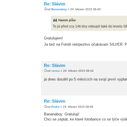
Re: Slávim
od
Bananaboy
» 24. březen 2015 08:40
Hamin píše:
To já před cca 14ti dny vstoupil také do levelu S
Gratulujem!
Ja tiež na Fotolii netrpezlivo očakávam SILVER. 
Re: Slávim
od
venca
» 24. březen 2015 08:44
já dnes dosáhl po 5 měsících na svojí první výpla
Re: Slávim
od
Pedro
» 24. březen 2015 08:56
Bananaboy: Gratuluji!
Chci se zeptat, ke které fotobance co se týče výd