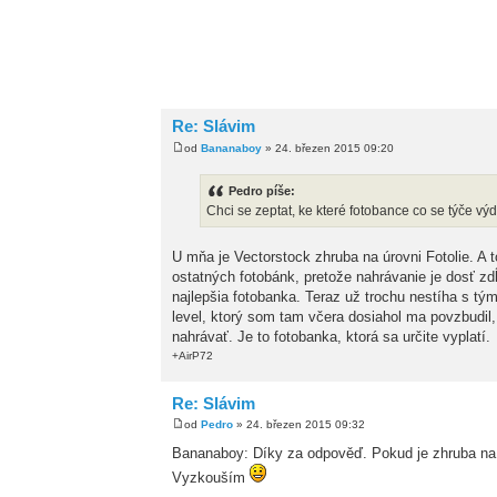
Re: Slávim
od
Bananaboy
» 24. březen 2015 09:20
Pedro píše:
Chci se zeptat, ke které fotobance co se týče vý
U mňa je Vectorstock zhruba na úrovni Fotolie. A 
ostatných fotobánk, pretože nahrávanie je dosť zdĺ
najlepšia fotobanka. Teraz už trochu nestíha s tý
level, ktorý som tam včera dosiahol ma povzbudil
nahrávať. Je to fotobanka, ktorá sa určite vyplatí.
+AirP72
Re: Slávim
od
Pedro
» 24. březen 2015 09:32
Bananaboy: Díky za odpověď. Pokud je zhruba na ú
Vyzkouším