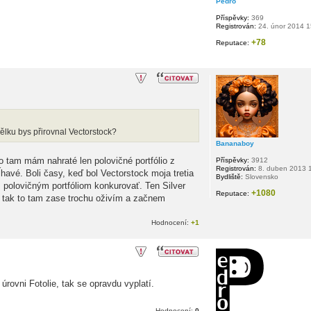
Pedro
Příspěvky:
369
Registrován:
24. únor 2014 1
+78
Reputace:
dělku bys přirovnal Vectorstock?
Bananaboy
to tam mám nahraté len polovičné portfólio z
Příspěvky:
3912
Registrován:
8. duben 2013 
havé. Boli časy, keď bol Vectorstock moja tretia
Bydliště:
Slovensko
m polovičným portfóliom konkurovať. Ten Silver
+1080
Reputace:
, tak to tam zase trochu oživím a začnem
Hodnocení:
+1
rovni Fotolie, tak se opravdu vyplatí.
Hodnocení:
0