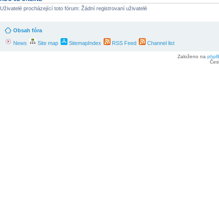
Uživatelé procházející toto fórum: Žádní registrovaní uživatelé
Obsah fóra
News
Site map
SitemapIndex
RSS Feed
Channel list
Založeno na
php
Čes