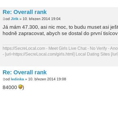
Re: Overall rank
od
Jirik
» 10. březen 2014 19:04
Já mám 47.300, asi nic moc, to budu muset asi ješ
hodně zapracovat, abych se dostal do první tisíco
https://SecreLocal.com - Meet Girls Live Chat - No Verify - 
- [url=https://SecreLocal.com/girls.html] Local Dating Sites [/url
Re: Overall rank
od
ledinka
» 10. březen 2014 19:08
84000
)