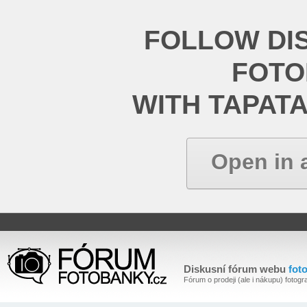
FOLLOW DI
FOT
WITH TAPAT
Open in 
Diskusní fórum webu
fot
Fórum o prodeji (ale i nákupu) fotogra