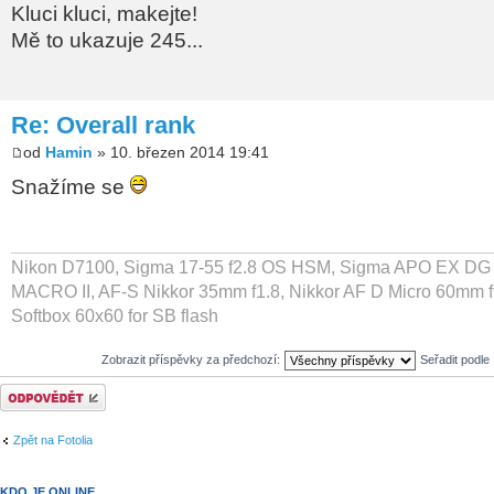
Kluci kluci, makejte!
Mě to ukazuje 245...
Re: Overall rank
od
Hamin
» 10. březen 2014 19:41
Snažíme se
Nikon D7100, Sigma 17-55 f2.8 OS HSM, Sigma APO EX DG 
MACRO II, AF-S Nikkor 35mm f1.8, Nikkor AF D Micro 60mm f
Softbox 60x60 for SB flash
Zobrazit příspěvky za předchozí:
Seřadit podle
Odeslat odpověď
Zpět na Fotolia
KDO JE ONLINE