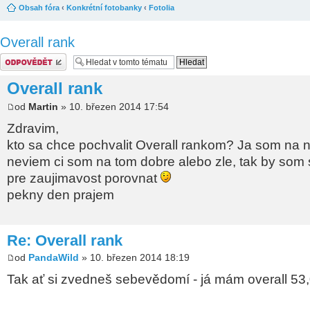
Obsah fóra
‹
Konkrétní fotobanky
‹
Fotolia
Overall rank
Odeslat odpověď
Overall rank
od
Martin
» 10. březen 2014 17:54
Zdravim,
kto sa chce pochvalit Overall rankom? Ja som na 
neviem ci som na tom dobre alebo zle, tak by som s
pre zaujimavost porovnat
pekny den prajem
Re: Overall rank
od
PandaWild
» 10. březen 2014 18:19
Tak ať si zvedneš sebevědomí - já mám overall 5