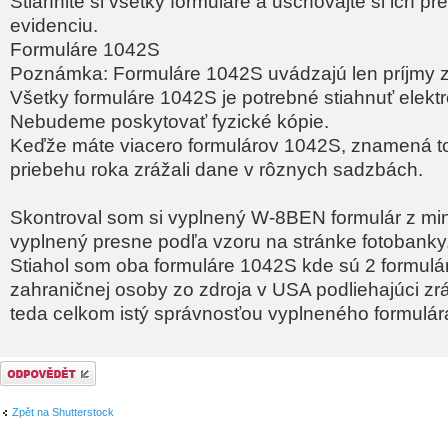
Stiahnite si všetky formuláre a uschovajte si ich pr
evidenciu.
Formuláre 1042S
Poznámka: Formuláre 1042S uvádzajú len príjmy z
Všetky formuláre 1042S je potrebné stiahnuť elektr
Nebudeme poskytovať fyzické kópie.
Keďže máte viacero formulárov 1042S, znamená t
priebehu roka zrážali dane v rôznych sadzbách.
Skontroval som si vyplnený W-8BEN formulár z min
vyplnený presne podľa vzoru na stránke fotobanky
Stiahol som oba formuláre 1042S kde sú 2 formulár
zahraničnej osoby zo zdroja v USA podliehajúci zr
teda celkom istý správnosťou vyplneného formulá
Odeslat odpověď
Zpět na Shutterstock