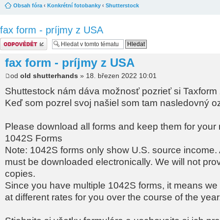
Obsah fóra
‹
Konkrétní fotobanky
‹
Shutterstock
fax form - príjmy z USA
Odeslat odpověď
fax form - príjmy z USA
od
old shutterhands
» 18. březen 2022 10:01
Shuttestock nám dáva možnosť pozrieť si Taxform 
Keď som pozrel svoj našiel som tam nasledovný 
Please download all forms and keep them for your 
1042S Forms
Note: 1042S forms only show U.S. source income. 
must be downloaded electronically. We will not pro
copies.
Since you have multiple 1042S forms, it means we 
at different rates for you over the course of the year