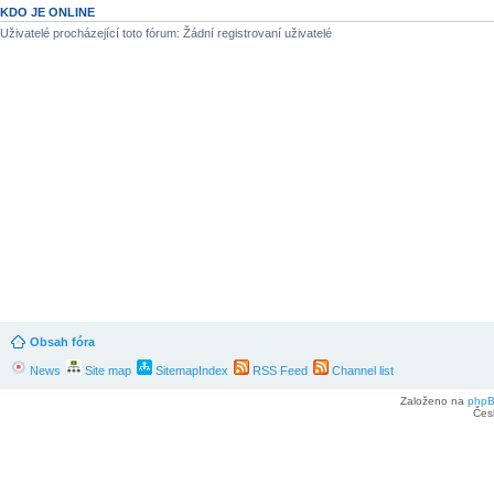
KDO JE ONLINE
Uživatelé procházející toto fórum: Žádní registrovaní uživatelé
Obsah fóra
News
Site map
SitemapIndex
RSS Feed
Channel list
Založeno na
php
Čes