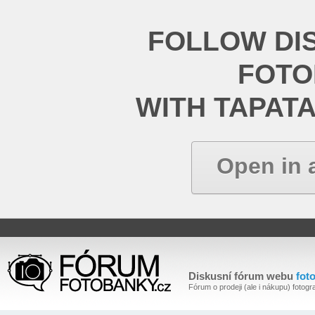
FOLLOW DI
FOT
WITH TAPAT
Open in 
Diskusní fórum webu
fot
Fórum o prodeji (ale i nákupu) fotogra