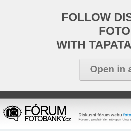
FOLLOW DI
FOT
WITH TAPAT
Open in 
Diskusní fórum webu
fot
Fórum o prodeji (ale i nákupu) fotogra