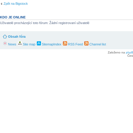
Zpět na Bigstock
KDO JE ONLINE
Uživatelé procházející toto fórum: Žádní registrovaní uživatelé
Obsah fóra
News
Site map
SitemapIndex
RSS Feed
Channel list
Založeno na
php
Čes