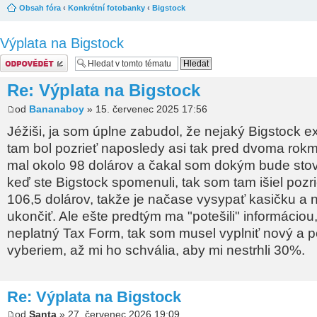
Obsah fóra
‹
Konkrétní fotobanky
‹
Bigstock
Výplata na Bigstock
Odeslat odpověď
Re: Výplata na Bigstock
od
Bananaboy
» 15. červenec 2025 17:56
Jéžiši, ja som úplne zabudol, že nejaký Bigstock ex
tam bol pozrieť naposledy asi tak pred dvoma rokm
mal okolo 98 dolárov a čakal som dokým bude stov
keď ste Bigstock spomenuli, tak som tam išiel pozri
106,5 dolárov, takže je načase vysypať kasičku a n
ukončiť. Ale ešte predtým ma "potešili" informácio
neplatný Tax Form, tak som musel vyplniť nový a 
vyberiem, až mi ho schvália, aby mi nestrhli 30%.
Re: Výplata na Bigstock
od
Santa
» 27. červenec 2026 19:09