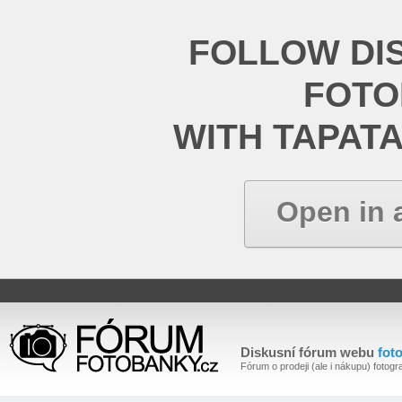
FOLLOW DI
FOT
WITH TAPAT
Open in 
Diskusní fórum webu
fot
Fórum o prodeji (ale i nákupu) fotogra