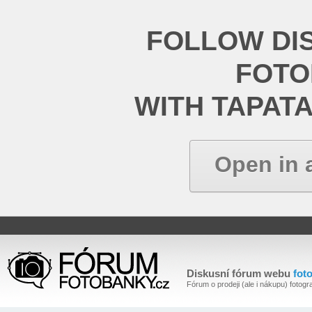
FOLLOW DI
FOT
WITH TAPAT
Open in 
Diskusní fórum webu
fot
Fórum o prodeji (ale i nákupu) fotogra