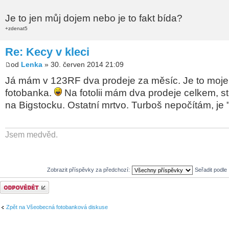
Je to jen můj dojem nebo je to fakt bída?
+zdenat5
Re: Kecy v kleci
od
Lenka
» 30. červen 2014 21:09
Já mám v 123RF dva prodeje za měsíc. Je to moje 
fotobanka.
Na fotolii mám dva prodeje celkem, st
na Bigstocku. Ostatní mrtvo. Turboš nepočítám, je "
Jsem medvěd.
Zobrazit příspěvky za předchozí:
Seřadit podle
Odeslat odpověď
Zpět na Všeobecná fotobanková diskuse