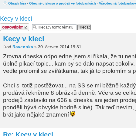
Obsah fóra
‹
Obecné diskuse o prodeji ve fotobankách
‹
Všeobecná fotobankov
Kecy v kleci
Odeslat odpověď
Kecy v kleci
od
Ravennka
» 30. červen 2014 19:31
Zrovna dneska odpoledne jsem si říkala, že tu nen
úplně plkací topic... kam by se dalo napsat cokoliv.
vedle prolomil se zvířátkama, tak já to prolomím s
Chci si totiž postěžovat... na SS se mi běžně každ
prodává řekněme 8 obrázků denně. Včera se celko
prodejů zastavilo na 666 a dneska ani jeden prode
pondělí bývá obvykle hodně silné). Tak teď nevím, 
brát jako nějaké znamení
Re: Kecy v kleci