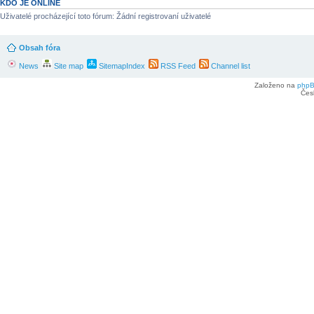
KDO JE ONLINE
Uživatelé procházející toto fórum: Žádní registrovaní uživatelé
Obsah fóra
News
Site map
SitemapIndex
RSS Feed
Channel list
Založeno na
php
Čes