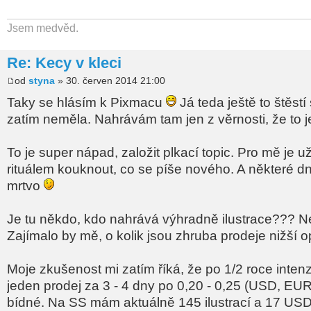
Jsem medvěd.
Re: Kecy v kleci
od
styna
» 30. červen 2014 21:00
Taky se hlásím k Pixmacu
Já teda ještě to štěst
zatím neměla. Nahrávám tam jen z věrnosti, že to 
To je super nápad, založit plkací topic. Pro mě je 
rituálem kouknout, co se píše nového. A některé dn
mrtvo
Je tu někdo, kdo nahrává výhradně ilustrace??? N
Zajímalo by mě, o kolik jsou zhruba prodeje nižší o
Moje zkušenost mi zatím říká, že po 1/2 roce intenz
jeden prodej za 3 - 4 dny po 0,20 - 0,25 (USD, EU
bídné. Na SS mám aktuálně 145 ilustrací a 17 USD