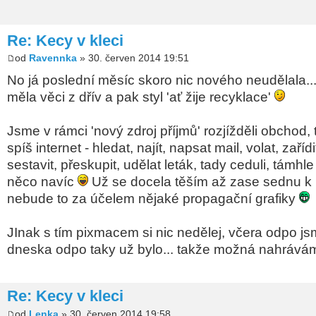
Re: Kecy v kleci
od
Ravennka
» 30. červen 2014 19:51
No já poslední měsíc skoro nic nového neudělala..
měla věci z dřív a pak styl 'ať žije recyklace'
Jsme v rámci 'nový zdroj příjmů' rozjížděli obchod, 
spíš internet - hledat, najít, napsat mail, volat, zařídi
sestavit, přeskupit, udělat leták, tady ceduli, támhle
něco navíc
Už se docela těším až zase sednu k Il
nebude to za účelem nějaké propagační grafiky
JInak s tím pixmacem si nic nedělej, včera odpo j
dneska odpo taky už bylo... takže možná nahráv
Re: Kecy v kleci
od
Lenka
» 30. červen 2014 19:58