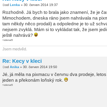
od
Lenka
» 30. červen 2014 19:37
Rozhodně. Já bych to brala jako znamení, že je ča
Mimochodem, dneska ráno jsem nahrávala na pixm
tam někdy něco prodali) a odpoledne je to už schv
nejsem zvyklá. Mám si to vykládat tak, že jsem jedi
ještě nahrává?
+zdenat5
Jsem medvěd.
Re: Kecy v kleci
od
Anika
» 30. červen 2014 19:50
Jé, já měla na pixmacu v červnu dva prodeje, letos 
jeden a překonám loňský rok.
+zdenat5