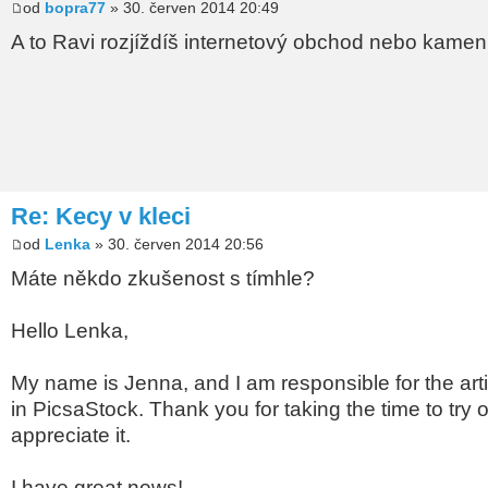
od
bopra77
» 30. červen 2014 20:49
A to Ravi rozjíždíš internetový obchod nebo kame
Re: Kecy v kleci
od
Lenka
» 30. červen 2014 20:56
Máte někdo zkušenost s tímhle?
Hello Lenka,
My name is Jenna, and I am responsible for the art
in PicsaStock. Thank you for taking the time to try o
appreciate it.
I have great news!