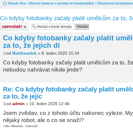
Obsah fóra
‹
Obecné diskuse o prodeji ve fotobankách
‹
Všeobecná fotobankov
Co kdyby fotobanky začaly platit umělcům za to, že
Odeslat odpověď
Co kdyby fotobanky začaly platit umě
za to, že jejich dí
od
Matthewdek
» 8. leden 2025 15:34
Co kdyby fotobanky začaly platit umělcům za to, že 
nebudou nahrávat nikde jinde?
Re: Co kdyby fotobanky začaly platit umě
za to, že jejic
od
admin
» 10. leden 2025 12:46
Jsem zvědav, co z tohoto účtu nakonec vyleze. Mysl
nějaký robot, ale o co se snaží?
+Ubu Mbekele, +zdenat5