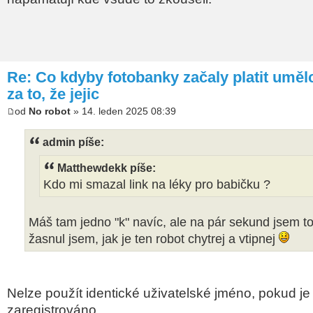
Re: Co kdyby fotobanky začaly platit umě
za to, že jejic
od
No robot
» 14. leden 2025 08:39
admin píše:
Matthewdekk píše:
Kdo mi smazal link na léky pro babičku ?
Máš tam jedno "k" navíc, ale na pár sekund jsem to
žasnul jsem, jak je ten robot chytrej a vtipnej
Nelze použít identické uživatelské jméno, pokud je 
zaregistrováno.