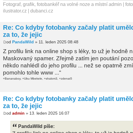
Fotograf, grafik, fotobankéř na volné noze a místní admin | fot
ilustrator.cz | dubanci.cz
Re: Co kdyby fotobanky začaly platit umě
za to, že jejic
od
PandaWild
» 11. leden 2025 08:48
Z profilu link na online shop s léky, to už je hodně
Maskovaný spamer. Zřejmě zatím jen poutání pozor
někdo nahlédl do jeho profilu ... než se opatrně zm
pomohlo tohle www ..."
+Bananaboy, +Ubu Mbekele, +shalom3, +zdenat5
Re: Co kdyby fotobanky začaly platit umě
za to, že jejic
od
admin
» 13. leden 2025 16:07
PandaWild píše: