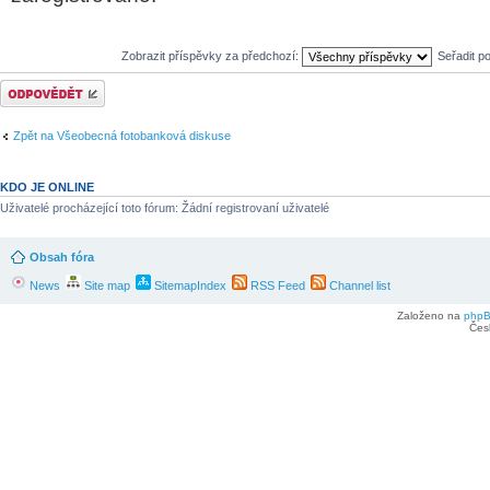
Zobrazit příspěvky za předchozí:
Seřadit p
Odeslat odpověď
Zpět na Všeobecná fotobanková diskuse
KDO JE ONLINE
Uživatelé procházející toto fórum: Žádní registrovaní uživatelé
Obsah fóra
News
Site map
SitemapIndex
RSS Feed
Channel list
Založeno na
php
Čes