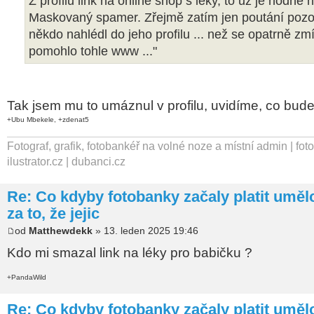
Z profilu link na online shop s léky, to už je hodně
Maskovaný spamer. Zřejmě zatím jen poutání pozor
někdo nahlédl do jeho profilu ... než se opatrně zm
pomohlo tohle www ..."
Tak jsem mu to umáznul v profilu, uvidíme, co bud
+Ubu Mbekele, +zdenat5
Fotograf, grafik, fotobankéř na volné noze a místní admin | fot
ilustrator.cz | dubanci.cz
Re: Co kdyby fotobanky začaly platit umě
za to, že jejic
od
Matthewdekk
» 13. leden 2025 19:46
Kdo mi smazal link na léky pro babičku ?
+PandaWild
Re: Co kdyby fotobanky začaly platit umě