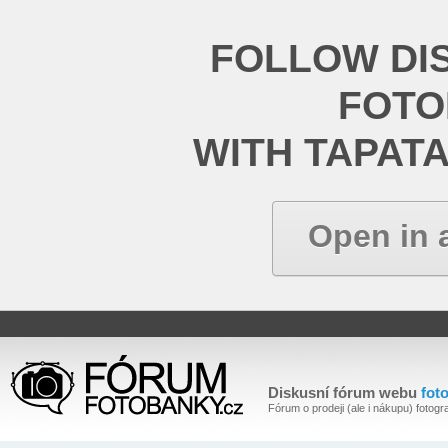
FOLLOW DI
FOT
WITH TAPAT
Open in 
Diskusní fórum webu
fot
Fórum o prodeji (ale i nákupu) fotogra