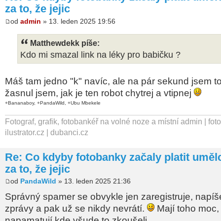
za to, že jejic
od
admin
» 13. leden 2025 19:56
Matthewdekk píše:
Kdo mi smazal link na léky pro babičku ?
Máš tam jedno "k" navíc, ale na pár sekund jsem to
žasnul jsem, jak je ten robot chytrej a vtipnej
+Bananaboy, +PandaWild, +Ubu Mbekele
Fotograf, grafik, fotobankéř na volné noze a místní admin | fot
ilustrator.cz | dubanci.cz
Re: Co kdyby fotobanky začaly platit umě
za to, že jejic
od
PandaWild
» 13. leden 2025 21:36
Správný spamer se obvykle jen zaregistruje, napíš
zprávy a pak už se nikdy nevrátí.
Mají toho moc, 
napamatují kde všude to zkoušeli.