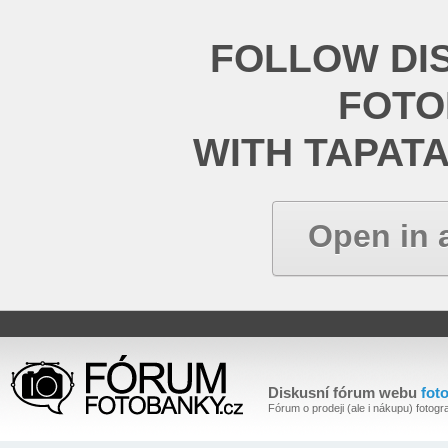
FOLLOW DI
FOT
WITH TAPAT
Open in 
Diskusní fórum webu
fot
Fórum o prodeji (ale i nákupu) fotogra