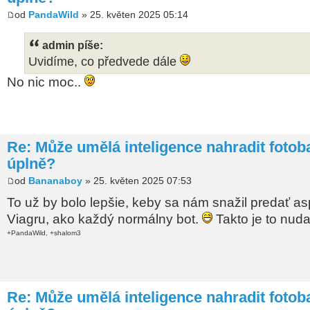
od
PandaWild
» 25. květen 2025 05:14
admin píše:
Uvidíme, co předvede dále
No nic moc..
Re: Může umělá inteligence nahradit foto
úplně?
od
Bananaboy
» 25. květen 2025 07:53
To už by bolo lepšie, keby sa nám snažil predať as
Viagru, ako každý normálny bot.
Takto je to nuda
+PandaWild, +shalom3
Re: Může umělá inteligence nahradit foto