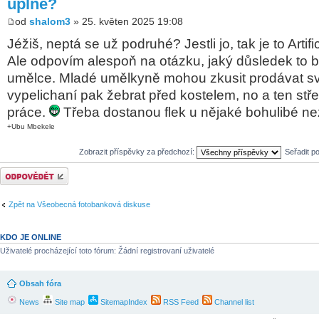
úplně?
od
shalom3
» 25. květen 2025 19:08
Jéžiš, neptá se už podruhé? Jestli jo, tak je to Artif
Ale odpovím alespoň na otázku, jaký důsledek to b
umělce. Mladé umělkyně mohou zkusit prodávat své 
vypelichaní pak žebrat před kostelem, no a ten stř
práce.
Třeba dostanou flek u nějaké bohulibé ne
+Ubu Mbekele
Zobrazit příspěvky za předchozí:
Seřadit p
Odeslat odpověď
Zpět na Všeobecná fotobanková diskuse
KDO JE ONLINE
Uživatelé procházející toto fórum: Žádní registrovaní uživatelé
Obsah fóra
News
Site map
SitemapIndex
RSS Feed
Channel list