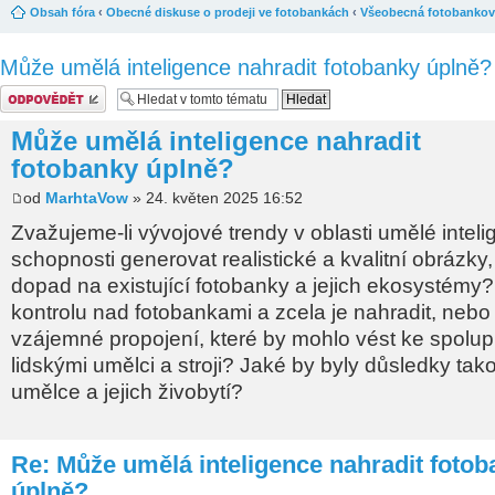
Obsah fóra
‹
Obecné diskuse o prodeji ve fotobankách
‹
Všeobecná fotobankov
Může umělá inteligence nahradit fotobanky úplně?
Odeslat odpověď
Může umělá inteligence nahradit
fotobanky úplně?
od
MarhtaVow
» 24. květen 2025 16:52
Zvažujeme-li vývojové trendy v oblasti umělé intelig
schopnosti generovat realistické a kvalitní obrázky,
dopad na existující fotobanky a jejich ekosystémy?
kontrolu nad fotobankami a zcela je nahradit, nebo 
vzájemné propojení, které by mohlo vést ke spolup
lidskými umělci a stroji? Jaké by byly důsledky ta
umělce a jejich živobytí?
Re: Může umělá inteligence nahradit foto
úplně?