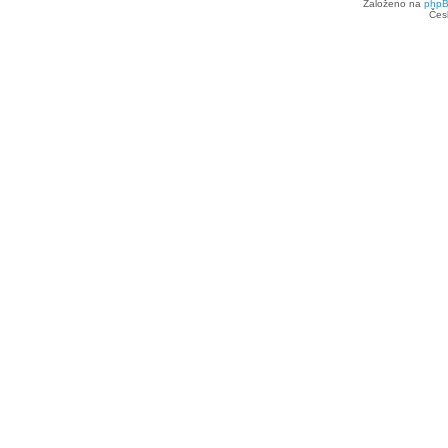
Založeno na
php
Čes