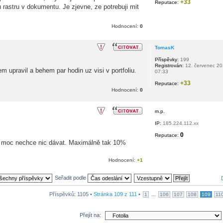
+33
Reputace:
 rastru v dokumentu. Je zjevne, ze potrebuji mit
Hodnocení:
0
TomasK
Příspěvky:
199
Registrován:
12. červenec 2
 upravil a behem par hodin uz visi v portfoliu.
07:33
+33
Reputace:
Hodnocení:
0
m.p.
IP:
185.224.112.xx
0
Reputace:
mi moc nechce nic dávat. Maximálně tak 10%
Hodnocení:
+1
Seřadit podle
Příspěvků: 1105 •
Stránka
109
z
111
•
...
1
106
107
108
109
11
Přejít na: