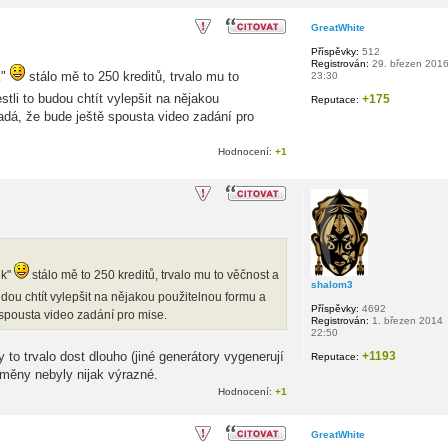
GreatWhite
Příspěvky:
512
Registrován:
29. březen 201
k"
stálo mě to 250 kreditů, trvalo mu to
23:30
stli to budou chtít vylepšit na nějakou
+175
Reputace:
padá, že bude ještě spousta video zadání pro
Hodnocení:
+1
ek"
stálo mě to 250 kreditů, trvalo mu to věčnost a
shalom3
udou chtít vylepšit na nějakou použitelnou formu a
Příspěvky:
4692
 spousta video zadání pro mise.
Registrován:
1. březen 2014
22:50
y to trvalo dost dlouho (jiné generátory vygenerují
+1193
Reputace:
změny nebyly nijak výrazné.
Hodnocení:
+1
GreatWhite