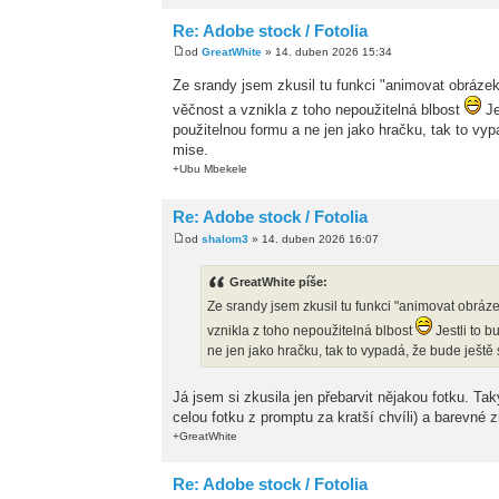
Re: Adobe stock / Fotolia
od
GreatWhite
» 14. duben 2026 15:34
Ze srandy jsem zkusil tu funkci "animovat obráze
věčnost a vznikla z toho nepoužitelná blbost
Je
použitelnou formu a ne jen jako hračku, tak to vy
mise.
+Ubu Mbekele
Re: Adobe stock / Fotolia
od
shalom3
» 14. duben 2026 16:07
GreatWhite píše:
Ze srandy jsem zkusil tu funkci "animovat obráz
vznikla z toho nepoužitelná blbost
Jestli to b
ne jen jako hračku, tak to vypadá, že bude ještě
Já jsem si zkusila jen přebarvit nějakou fotku. Tak
celou fotku z promptu za kratší chvíli) a barevné 
+GreatWhite
Re: Adobe stock / Fotolia