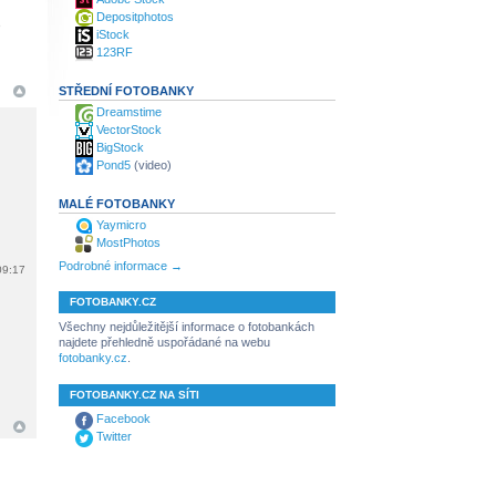
Depositphotos
6
iStock
123RF
STŘEDNÍ FOTOBANKY
Dreamstime
VectorStock
BigStock
Pond5
(video)
MALÉ FOTOBANKY
Yaymicro
MostPhotos
Podrobné informace →
09:17
FOTOBANKY.CZ
Všechny nejdůležitější informace o fotobankách
najdete přehledně uspořádané na webu
fotobanky.cz
.
FOTOBANKY.CZ NA SÍTI
Facebook
Twitter