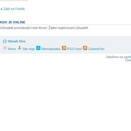
Zpět na Fotolia
KDO JE ONLINE
Uživatelé procházející toto fórum: Žádní registrovaní uživatelé
Obsah fóra
News
Site map
SitemapIndex
RSS Feed
Channel list
Založeno na
php
Čes