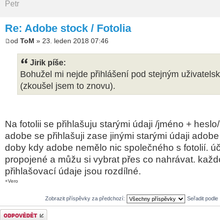
Petr
Re: Adobe stock / Fotolia
od
ToM
» 23. leden 2018 07:46
Jirik píše:
Bohužel mi nejde přihlášení pod stejným uživatel
(zkoušel jsem to znovu).
Na fotolii se přihlašuju starými údaji /jméno + heslo/
adobe se přihlašuji zase jinými starými údaji adobe
doby kdy adobe nemělo nic společného s fotolií. úč
propojené a můžu si vybrat přes co nahrávat. kaž
přihlašovací údaje jsou rozdílné.
+Vero
Zobrazit příspěvky za předchozí:
Seřadit podle
Odeslat odpověď