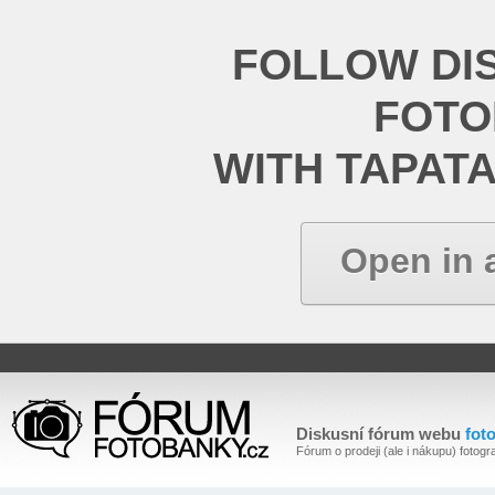
FOLLOW DI
FOT
WITH TAPAT
Open in 
Diskusní fórum webu
fot
Fórum o prodeji (ale i nákupu) fotogra