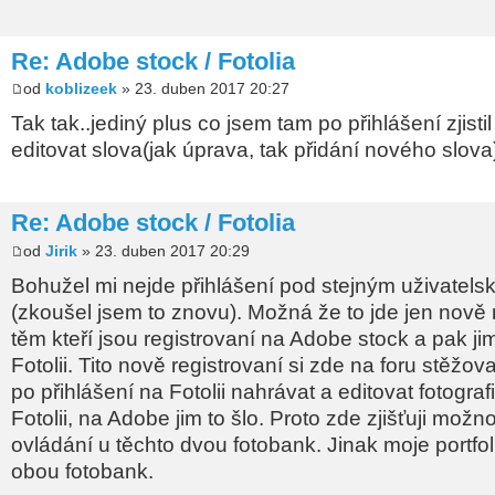
Re: Adobe stock / Fotolia
od
koblizeek
» 23. duben 2017 20:27
Tak tak..jediný plus co jsem tam po přihlášení zjisti
editovat slova(jak úprava, tak přidání nového slov
Re: Adobe stock / Fotolia
od
Jirik
» 23. duben 2017 20:29
Bohužel mi nejde přihlášení pod stejným uživate
(zkoušel jsem to znovu). Možná že to jde jen nově
těm kteří jsou registrovaní na Adobe stock a pak jim 
Fotolii. Tito nově registrovaní si zde na foru stěžova
po přihlášení na Fotolii nahrávat a editovat fotogra
Fotolii, na Adobe jim to šlo. Proto zde zjišťuji možn
ovládání u těchto dvou fotobank. Jinak moje portfoli
obou fotobank.