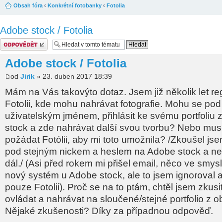
Obsah fóra
‹
Konkrétní fotobanky
‹
Fotolia
Adobe stock / Fotolia
Odeslat odpověď
Adobe stock / Fotolia
od
Jirik
» 23. duben 2017 18:39
Mám na Vás takovýto dotaz. Jsem již několik let re
Fotolii, kde mohu nahrávat fotografie. Mohu se pod
uživatelským jménem, přihlásit ke svému portfoliu 
stock a zde nahrávat další svou tvorbu? Nebo mus
požádat Fotólii, aby mi toto umožnila? /Zkoušel jsem
pod stejným nickem a heslem na Adobe stock a ne
dál./ (Asi před rokem mi přišel email, něco ve smy
nový systém u Adobe stock, ale to jsem ignoroval
pouze Fotolii). Proč se na to ptám, chtěl jsem zkusi
ovládat a nahrávat na sloučené/stejné portfolio z 
Nějaké zkušenosti? Díky za případnou odpověď.