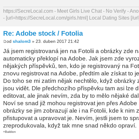
https://SecreLocal.com - Meet Girls Live Chat - No Verify - 
- [url=https://SecreLocal.com/girls.html] Local Dating Sites [/url
Re: Adobe stock / Fotolia
od
shalom3
» 23. duben 2017 21:42
Já jsem registrovaná jen na Fotolii a obrázky zde 
automaticky překlopí na Adobe. Jak jsem zde vyro
nějakých příspěvků, ten, kdo je registrovaný na Fot
znovu registrovat na Adobe, předtím ale získat to j
Do toho se mi zatím nějak nechtělo, když obrázky z
jsou vidět. Dle předchozího příspěvku tam asi lze
editovat, ale jinak nevím, zda by to mělo nějaké da
Noví se snad již mohou registrovat jen přes Adobe 
obrázky se jim zobrazují ale i na Fotolii, kde k ni
přistupovat a upravovat je. Nevím, jestli jsem to sp
zreprodukovala, když tak mne snad někdo opraví.
+Baldion