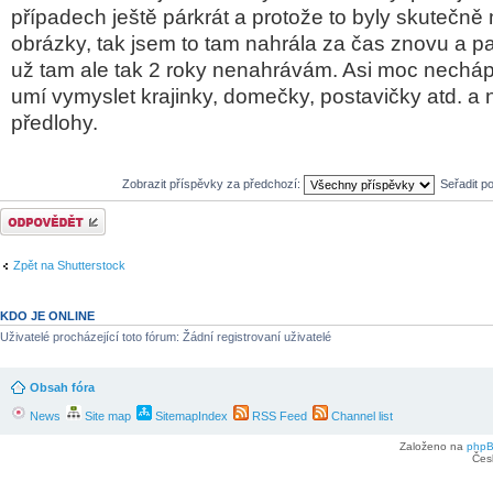
případech ještě párkrát a protože to byly skutečně 
obrázky, tak jsem to tam nahrála za čas znovu a pa
už tam ale tak 2 roky nenahrávám. Asi moc necháp
umí vymyslet krajinky, domečky, postavičky atd. a n
předlohy.
Zobrazit příspěvky za předchozí:
Seřadit p
Odeslat odpověď
Zpět na Shutterstock
KDO JE ONLINE
Uživatelé procházející toto fórum: Žádní registrovaní uživatelé
Obsah fóra
News
Site map
SitemapIndex
RSS Feed
Channel list
Založeno na
php
Čes