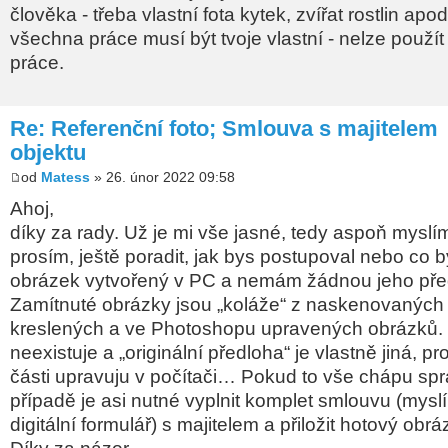
člověka - třeba vlastní fota kytek, zvířat rostlin apo
všechna práce musí být tvoje vlastní - nelze použít 
práce.
Re: Referenční foto; Smlouva s majitelem
objektu
od
Matess
» 26. únor 2022 09:58
Ahoj,
díky za rady. Už je mi vše jasné, tedy aspoň myslí
prosím, ještě poradit, jak bys postupoval nebo co by
obrázek vytvořený v PC a nemám žádnou jeho pře
Zamítnuté obrázky jsou „koláže“ z naskenovaných
kreslených a ve Photoshopu upravených obrázků. J
neexistuje a „originální předloha“ je vlastně jiná, pr
části upravuju v počítači… Pokud to vše chápu spr
případě je asi nutné vyplnit komplet smlouvu (mysl
digitální formulář) s majitelem a přiložit hotový obr