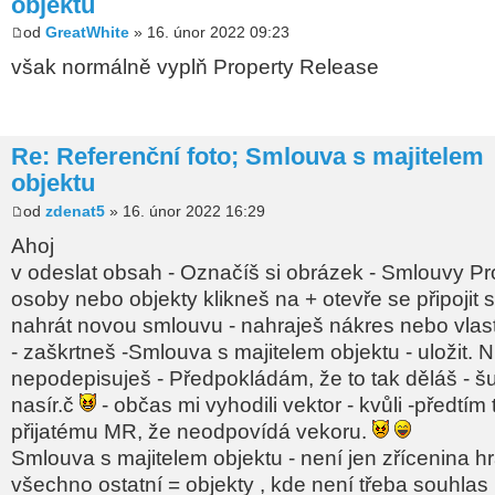
objektu
od
GreatWhite
» 16. únor 2022 09:23
však normálně vyplň Property Release
Re: Referenční foto; Smlouva s majitelem
objektu
od
zdenat5
» 16. únor 2022 16:29
Ahoj
v odeslat obsah - Označíš si obrázek - Smlouvy P
osoby nebo objekty klikneš na + otevře se připojit 
nahrát novou smlouvu - nahraješ nákres nebo vlast
- zaškrtneš -Smlouva s majitelem objektu - uložit. N
nepodepisuješ - Předpokládám, že to tak děláš - šut
nasír.č
- občas mi vyhodili vektor - kvůli -předtím t
přijatému MR, že neodpovídá vekoru.
Smlouva s majitelem objektu - není jen zřícenina hr
všechno ostatní = objekty , kde není třeba souhlas 