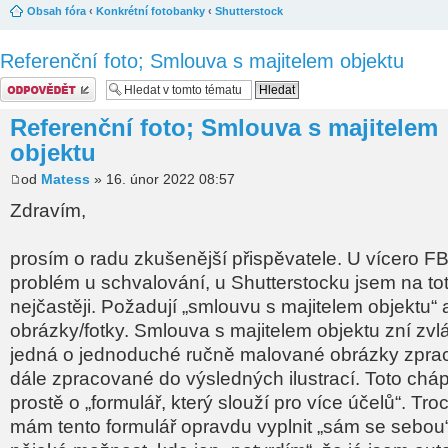
Obsah fóra
‹
Konkrétní fotobanky
‹
Shutterstock
Referenční foto; Smlouva s majitelem objektu
Odeslat odpověď
Referenční foto; Smlouva s majitelem
objektu
od
Matess
» 16. únor 2022 08:57
Zdravím,
prosím o radu zkušenější přispěvatele. U vícero FB
problém u schvalování, u Shutterstocku jsem na tot
nejčastěji. Požadují „smlouvu s majitelem objektu“ 
obrázky/fotky. Smlouva s majitelem objektu zní zvl
jedná o jednoduché ručně malované obrázky zpra
dále zpracované do výsledných ilustrací. Toto chá
prostě o „formulář, který slouží pro více účelů“. Tr
mám tento formulář opravdu vyplnit „sám se sebou“