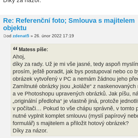
Díky za názor.
Re: Referenční foto; Smlouva s majitelem
objektu
od
zdenat5
» 26. únor 2022 17:19
Matess píše:
Ahoj,
díky za rady. Už je mi vše jasné, tedy aspoň myslí
prosím, ještě poradit, jak bys postupoval nebo co by
obrázek vytvořený v PC a nemám žádnou jeho pře
Zamítnuté obrázky jsou „koláže“ z naskenovaných 
a ve Photoshopu upravených obrázků. Jak píšu, náč
„originální předloha“ je vlastně jiná, protože jednotl
v počítači… Pokud to vše chápu správně, v tomto p
nutné vyplnit komplet smlouvu (myslí papírový nebo
formulář) s majitelem a přiložit hotový obrázek?
Díky za názor.