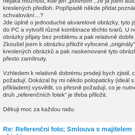
nějaká možnost, kde jen „potvrdím“, že já jsem auto
kreslených předloh. Popřípadě někde přidat pozn
schvalování…?
Jde úplně o jednoduché akvarelové obrázky, tyto 
do PC a vytvořil různé kombinace těchto tvarů. U 
obrázky přijaty bez problému a pak relativně dobř
Zkoušel jsem k obrázku přiložit vyfocené „originály
kreslených obrázků a pak naskenované tyto obráz
přesto zamítnuty.
Vzhledem k relativně dobrému prodeji bych zjistil, 
požadují. Dokázal by mi někdo polopaticky (ideál 
příkladem) vysvětlit, co přesně požadují, co je nutné
druh „referenčních fotek“ je třeba přiložit.
Děkuji moc za každou radu.
Re: Referenční foto; Smlouva s majitelem