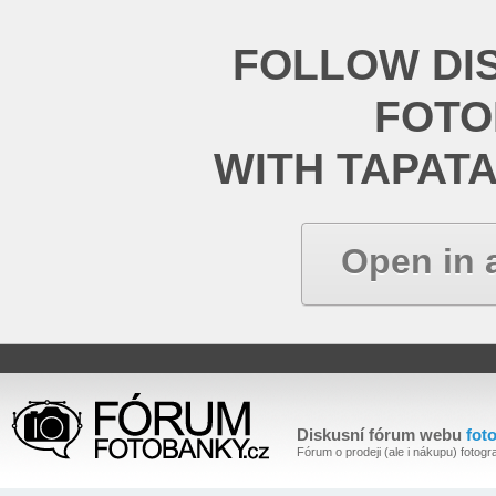
FOLLOW DI
FOT
WITH TAPAT
Open in 
Diskusní fórum webu
fot
Fórum o prodeji (ale i nákupu) fotogra