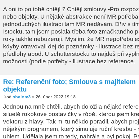
A oni to po tobě chtějí ? Chtějí smlouvy -Pro rozp
nebo objekty. U nějaké abstrakce není MR potřeba,
jednoduchých ilustrací tam MR nedávám. Dřív s tím
Istocku, tam jsem poslala třeba foto zmačkaného pa
roky takhle nebuzerují. Myslím, že MR nepotřebuješ
kdyby otravovali dej do poznámky - Ilustrace bez r
předlohy apod. U schutterstocku to najdeš při vypl
možností (podle potřeby - Ilustrace bez reference.
Re: Referenční foto; Smlouva s majitelem
objektu
od
shalom3
» 26. únor 2022 19:18
Jednou na mně chtěli, abych doložila nějaké refere
siluetě rokokové postavičky v róbě, kterou jsem kre
vektoru z hlavy. Tak mi tu někdo poradil, abych pro
nějakým programem, který simuluje ruční kresbu - 
uhlem. Udělala jsem to tedy, nahrála a byl pokoj. Pa