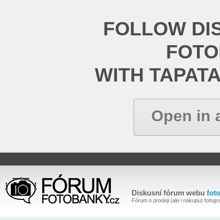
FOLLOW DI
FOT
WITH TAPAT
Open in 
Diskusní fórum webu
fot
Fórum o prodeji (ale i nákupu) fotogra