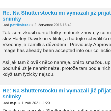
Re: Na Shutterstocku mi vymazali již přija
snímky
od
patrikslezak
» 2. červenec 2016 16:42
Tak jsem zkusil nahrát fotky motorek znovu,ty co m
slov Harley Davidson v titulu, a hádejte schválil či o
Všechny je zamítli s důvodem : Previously Approve
image has already been accepted into our collectio
Asi jak tam člověk něco nahraje, oni to smažou, up
podruhé už je nahrát nelze, protože tam podle nich 
když tam fyzicky nejsou.
Re: Na Shutterstocku mi vymazali již přija
snímky
od
m.p.
» 1. září 2021 11:20
Dneska mi zmizeli z Shutterstocku zatím neodesan