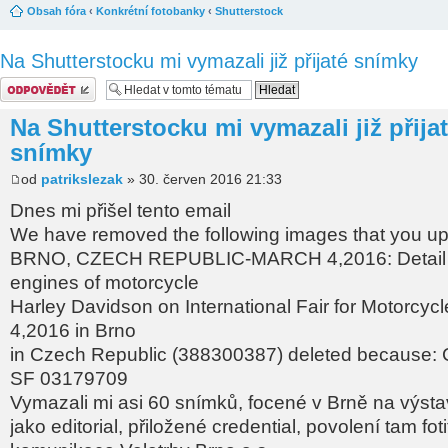
Obsah fóra
‹
Konkrétní fotobanky
‹
Shutterstock
Na Shutterstocku mi vymazali již přijaté snímky
Odeslat odpověď
Na Shutterstocku mi vymazali již přija
snímky
od
patrikslezak
» 30. červen 2016 21:33
Dnes mi přišel tento email
We have removed the following images that you u
BRNO, CZECH REPUBLIC-MARCH 4,2016: Detail o
engines of motorcycle
Harley Davidson on International Fair for Motorcyc
4,2016 in Brno
in Czech Republic (388300387) deleted because: 
SF 03179709
Vymazali mi asi 60 snímků, focené v Brně na výstav
jako editorial, přiložené credential, povolení tam fo