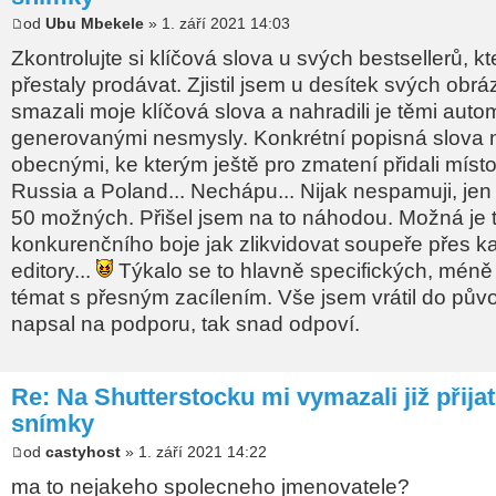
od
Ubu Mbekele
» 1. září 2021 14:03
Zkontrolujte si klíčová slova u svých bestsellerů, k
přestaly prodávat. Zjistil jsem u desítek svých obráz
smazali moje klíčová slova a nahradili je těmi auto
generovanými nesmysly. Konkrétní popisná slova n
obecnými, ke kterým ještě pro zmatení přidali míst
Russia a Poland... Nechápu... Nijak nespamuji, je
50 možných. Přišel jsem na to náhodou. Možná je 
konkurenčního boje jak zlikvidovat soupeře přes 
editory...
Týkalo se to hlavně specifických, mén
témat s přesným zacílením. Vše jsem vrátil do pův
napsal na podporu, tak snad odpoví.
Re: Na Shutterstocku mi vymazali již přija
snímky
od
castyhost
» 1. září 2021 14:22
ma to nejakeho spolecneho jmenovatele?