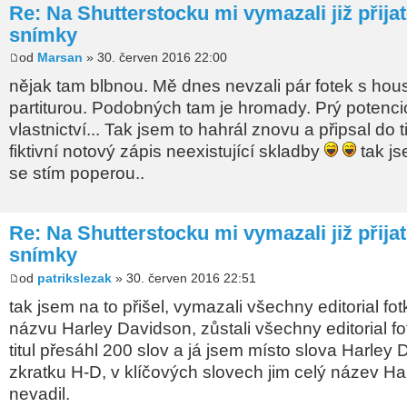
Re: Na Shutterstocku mi vymazali již přija
snímky
od
Marsan
» 30. červen 2016 22:00
nějak tam blbnou. Mě dnes nevzali pár fotek s hou
partiturou. Podobných tam je hromady. Prý potenci
vlastnictví... Tak jsem to hahrál znovu a připsal do ti
fiktivní notový zápis neexistující skladby
tak js
se stím poperou..
Re: Na Shutterstocku mi vymazali již přija
snímky
od
patrikslezak
» 30. červen 2016 22:51
tak jsem na to přišel, vymazali všechny editorial fot
názvu Harley Davidson, zůstali všechny editorial f
titul přesáhl 200 slov a já jsem místo slova Harley
zkratku H-D, v klíčových slovech jim celý název H
nevadil.