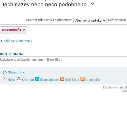
tech nazev nebo neco podobneho...?
Zobrazit příspěvky za předchozí:
Seřadit podle
Odeslat odpověď
Zpět na Shutterstock
KDO JE ONLINE
Uživatelé procházející toto fórum:
Bing [Bot]
Obsah fóra
News
Site map
SitemapIndex
RSS Feed
Channel list
Založeno na
php
Čes