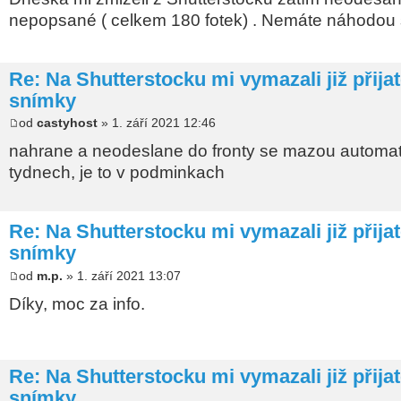
nepopsané ( celkem 180 fotek) . Nemáte náhodou 
Re: Na Shutterstocku mi vymazali již přija
snímky
od
castyhost
» 1. září 2021 12:46
nahrane a neodeslane do fronty se mazou automat
tydnech, je to v podminkach
Re: Na Shutterstocku mi vymazali již přija
snímky
od
m.p.
» 1. září 2021 13:07
Díky, moc za info.
Re: Na Shutterstocku mi vymazali již přija
snímky