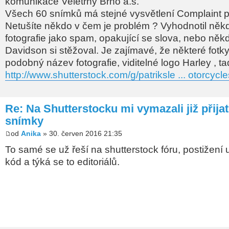
komunikace Veletrhy Brno a.s.
Všech 60 snímků má stejné vysvětlení Complaint
Netušíte někdo v čem je problém ? Vyhodnotil něk
fotografie jako spam, opakující se slova, nebo něk
Davidson si stěžoval. Je zajímavé, že některé fotky 
podobný název fotografie, viditelné logo Harley , t
http://www.shutterstock.com/g/patriksle ... otorcycle
Re: Na Shutterstocku mi vymazali již přija
snímky
od
Anika
» 30. červen 2016 21:35
To samé se už řeší na shutterstock fóru, postižení 
kód a týká se to editoriálů.