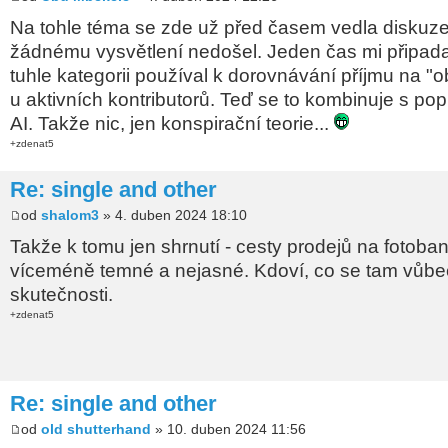
Na tohle téma se zde už před časem vedla diskuze
žádnému vysvětlení nedošel. Jeden čas mi připada
tuhle kategorii používal k dorovnávání příjmu na "
u aktivních kontributorů. Teď se to kombinuje s pop
AI. Takže nic, jen konspirační teorie...
+zdenat5
Re: single and other
od
shalom3
» 4. duben 2024 18:10
Takže k tomu jen shrnutí - cesty prodejů na fotoba
víceméně temné a nejasné. Kdoví, co se tam vůbe
skutečnosti.
+zdenat5
Re: single and other
od
old shutterhand
» 10. duben 2024 11:56