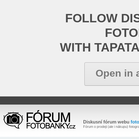
FOLLOW DI
FOT
WITH TAPAT
Open in 
Diskusní fórum webu
fot
Fórum o prodeji (ale i nákupu) fotogra