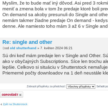
Myslím, že to bude mať iný dôvod. Asi pred 3 rokmi
meniť a zmena bola v tom že predaje ktoré boli pr
On demand sa akoby presunuli do Single and othe
nemám takmer žiadne predaje On demand - kedysi 
denne. Ale namiesto toho mám 3 až 6 v Single and
Re: single and other
od
old shutterhand
» 7. květen 2024 06:21
Sú dni keď mám predaje len v Single and Other. Sú 
ako v obyčajných Subscriptions. Síce len trochu al
lepšie. Celkovo si situáciu v Shutterstock nemaľuj
Priemerné počty downloadov na 1 deň neustále kle
Zobrazit příspěvky za předchozí:
Seřadit p
Odeslat odpověď
Zpět na Shutterstock