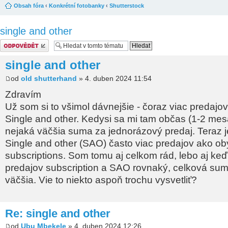
Obsah fóra
‹
Konkrétní fotobanky
‹
Shutterstock
single and other
Odeslat odpověď
single and other
od
old shutterhand
» 4. duben 2024 11:54
Zdravím
Už som si to všimol dávnejšie - čoraz viac predajov
Single and other. Kedysi sa mi tam občas (1-2 mes
nejaká väčšia suma za jednorázový predaj. Teraz j
Single and other (SAO) často viac predajov ako o
subscriptions. Som tomu aj celkom rád, lebo aj keď
predajov subscription a SAO rovnaký, celková su
väčšia. Vie to niekto aspoň trochu vysvetliť?
Re: single and other
od
Ubu Mbekele
» 4. duben 2024 12:26