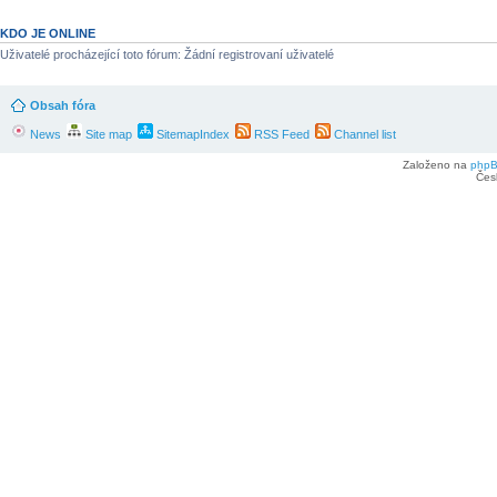
KDO JE ONLINE
Uživatelé procházející toto fórum: Žádní registrovaní uživatelé
Obsah fóra
News
Site map
SitemapIndex
RSS Feed
Channel list
Založeno na
php
Čes