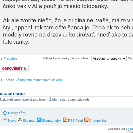
čokoľvek v AI a použijú miesto fotobanky.
Ak ale tvoríte niečo, čo je originálne, vaše, má to v
štýl, appeal, tak tam ešte šanca je. Teda ak to neb
modely rovno na drzovku kopírovať, hneď ako to d
fotobanky.
Zobrazit příspěvky za předchozí:
Seř
Předchozí
Odeslat odpověď
Zpět na Všeobecná fotobanková diskuse
KDO JE ONLINE
Uživatelé procházející toto fórum: Žádní registrovaní uživatelé
Obsah fóra
News
Site map
SitemapIndex
RSS Feed
Channel list
Založeno na
php
Čes