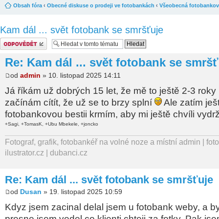
Obsah fóra
‹
Obecné diskuse o prodeji ve fotobankách
‹
Všeobecná fotobankov
Kam dál ... svět fotobank se smršťuje
Odeslat odpověď
Re: Kam dál ... svět fotobank se smršť
od
admin
» 10. listopad 2025 14:11
Já říkám už dobrých 15 let, že mě to ještě 2-3 roky
začínám cítít, že už se to brzy splní
Ale zatím ješ
fotobankovou bestii krmím, aby mi ještě chvíli vydr
+Sagi, +TomasK, +Ubu Mbekele, +joncko
Fotograf, grafik, fotobankéř na volné noze a místní admin | fot
ilustrator.cz | dubanci.cz
Re: Kam dál ... svět fotobank se smršťuje
od
Dusan
» 19. listopad 2025 10:59
Kdyz jsem zacinal delal jsem u fotobank weby, a by
presne jsem vedel co klienti chteji za fotky. Pak js