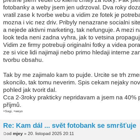
fotobanky a weby jsem jen udrzoval. Dva roky doz
vratil zase k tvorbe webu a vidim ze fotek je potreb
mozna i vic nez driv. Pribyly nenazrane socialni sit
a nejede aktivni marketing, tak nefunguje. A mezi 
look teda neni zadna vyhra, jak to vetsina propaguj
Vidim ze firmy potrebuji originalni fotky a videa por
ze si vice lidi najimaji nebo primo hledaji interne 
tvorbu obsahu.
Tak by me zajimalo kam to pujde. Urcite se trh zmen
skoncilo, tak tomu neverim. Spis cekam nejaky no
pohled jak tvorit dal.
Cca 2-3roky prakticky nepridavam a jsem na 40%
příjmů.
+Sagi, +weyo
Re: Kam dál ... svět fotobank se smršťuje
od
mjey
» 20. listopad 2025 20:11