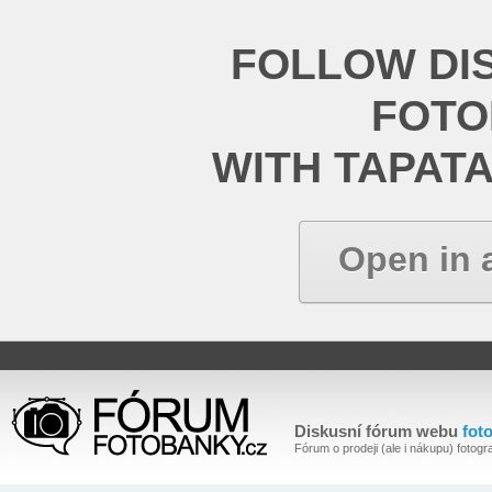
FOLLOW DI
FOT
WITH TAPAT
Open in 
Diskusní fórum webu
fot
Fórum o prodeji (ale i nákupu) fotogra