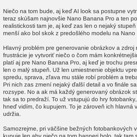
Niečo na tom bude, aj keď AI look sa postupne vytr
teraz skúšam najnovšie Nano Banana Pro a ten p
realistickosti tam je, aj keď zas len o nejaký stupe
menší ako bol skok z predošlého modelu na Nano
Hlavný problém pre generovanie obrázkov a zdroj 
frustrácie je vytvoriť niečo o čom mám konkrétnejši
platí aj pre Nano Banana Pro, aj keď je trochu pres
len o malý stupeň. Už len umiestnenie objektu vpr
spredu, sprava, zľava mu stále robí problém a treba 
Pri nich zas zmení nejaký ďalší detail a vo finále s
rozsype. No a ak má každý generovaný obrázok s
tak sa to predraží. To už vstupujú do hry fotobank
hneď vidím, čo kupujem. To je zároveň ich hlavná v
udržia.
Samozrejme, pri väčšine bežných fotobankových vy
kupuje len aby niečo na tom banneri bolo, tak tam 