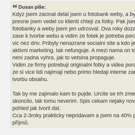
Dusan píše:
Kdyz jsem zacinal delal jsem u fotobank weby, a by
presne jsem vedel co klienti chteji za fotky. Pak js
fotobanky a weby jsem jen udrzoval. Dva roky doza
zase k tvorbe webu a vidim ze fotek je potreba por
vic nez driv. Pribyly nenazrane socialni site a kdo 
aktivni marketing, tak nefunguje. A mezi nama on t
neni zadna vyhra, jak to vetsina propaguje.
Vidim ze firmy potrebuji originalni fotky a videa por
ze si vice lidi najimaji nebo primo hledaji interne 
tvorbu obsahu.
Tak by me zajimalo kam to pujde. Urcite se trh zmen
skoncilo, tak tomu neverim. Spis cekam nejaky no
pohled jak tvorit dal.
Cca 2-3roky prakticky nepridavam a jsem na 40% 
příjmů.