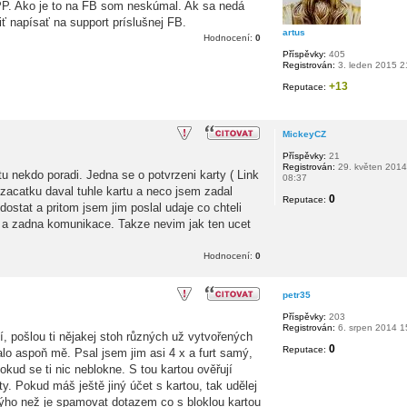
PP. Ako je to na FB som neskúmal. Ak sa nedá
ť napísať na support príslušnej FB.
artus
Hodnocení:
0
Příspěvky:
405
Registrován:
3. leden 2015 2
+13
Reputace:
MickeyCZ
Příspěvky:
21
Registrován:
29. květen 2014
 nekdo poradi. Jedna se o potvrzeni karty ( Link
08:37
 zacatku daval tuhle kartu a neco jsem zadal
0
Reputace:
ostat a pritom jsem jim poslal udaje co chteli
l a zadna komunikace. Takze nevim jak ten ucet
Hodnocení:
0
petr35
Příspěvky:
203
Registrován:
6. srpen 2014 1
, pošlou ti nějakej stoh různých už vytvořených
0
Reputace:
alo aspoň mě. Psal jsem jim asi 4 x a furt samý,
kud se ti nic neblokne. S tou kartou ověřují
 ty. Pokud máš ještě jiný účet s kartou, tak udělej
inýho než je spamovat dotazem co s bloklou kartou