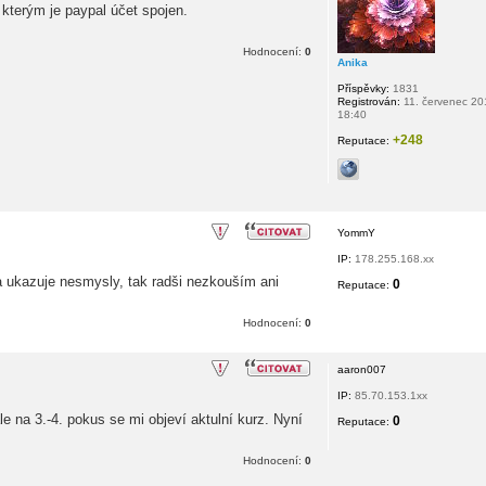
 kterým je paypal účet spojen.
Hodnocení:
0
Anika
Příspěvky:
1831
Registrován:
11. červenec 20
18:40
+248
Reputace:
YommY
IP:
178.255.168.xx
 ukazuje nesmysly, tak radši nezkouším ani
0
Reputace:
Hodnocení:
0
aaron007
IP:
85.70.153.1xx
le na 3.-4. pokus se mi objeví aktulní kurz. Nyní
0
Reputace:
Hodnocení:
0