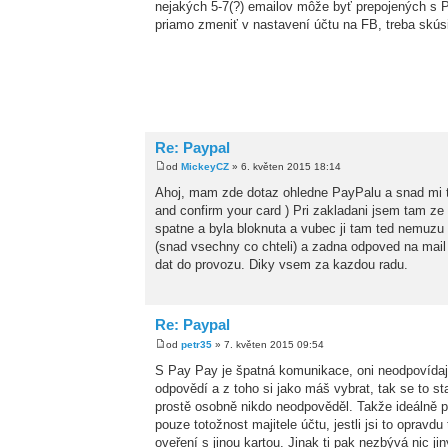
nejakých 5-7(?) emailov môže byť prepojených s 
priamo zmeniť v nastavení účtu na FB, treba skúsi
Re: Paypal
od
MickeyCZ
» 6. květen 2015 18:14
Ahoj, mam zde dotaz ohledne PayPalu a snad mi tu
and confirm your card ) Pri zakladani jsem tam ze
spatne a byla bloknuta a vubec ji tam ted nemuzu d
(snad vsechny co chteli) a zadna odpoved na mai
dat do provozu. Diky vsem za kazdou radu.
Re: Paypal
od
petr35
» 7. květen 2015 09:54
S Pay Pay je špatná komunikace, oni neodpovídají
odpovědí a z toho si jako máš vybrat, tak se to st
prostě osobně nikdo neodpověděl. Takže ideálně po
pouze totožnost majitele účtu, jestli jsi to opravdu
oveření s jinou kartou. Jinak ti pak nezbývá nic j