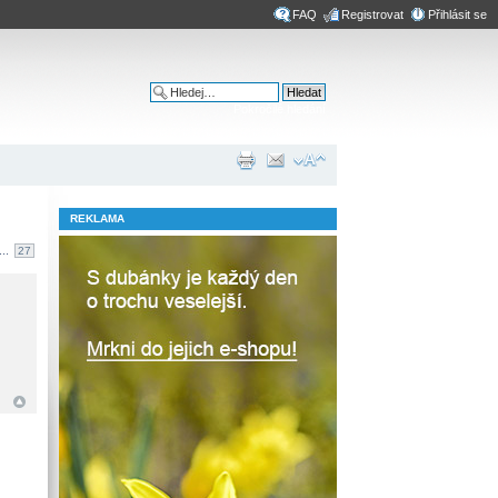
FAQ
Registrovat
Přihlásit se
Pokročilé hledání
REKLAMA
...
27