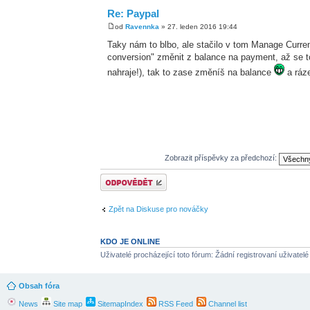
Re: Paypal
od
Ravennka
» 27. leden 2016 19:44
Taky nám to blbo, ale stačilo v tom Manage Curren
conversion" změnit z balance na payment, až se to
nahraje!), tak to zase změníš na balance
a ráz
Zobrazit příspěvky za předchozí:
Odeslat odpověď
Zpět na Diskuse pro nováčky
KDO JE ONLINE
Uživatelé procházející toto fórum: Žádní registrovaní uživatelé
Obsah fóra
News
Site map
SitemapIndex
RSS Feed
Channel list