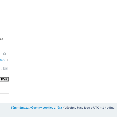
013
Další
...
27
Tým
•
Smazat všechny cookies z fóra
• Všechny časy jsou v UTC + 1 hodina