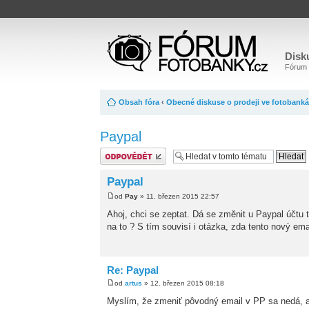
Disk
Fórum o
Obsah fóra
‹
Obecné diskuse o prodeji ve fotobank
Paypal
Odeslat odpověď
Paypal
od
Pay
» 11. březen 2015 22:57
Ahoj, chci se zeptat. Dá se změnit u Paypal účtu t
na to ? S tím souvisí i otázka, zda tento nový ema
Re: Paypal
od
artus
» 12. březen 2015 08:18
Myslím, že zmeniť pôvodný email v PP sa nedá, al