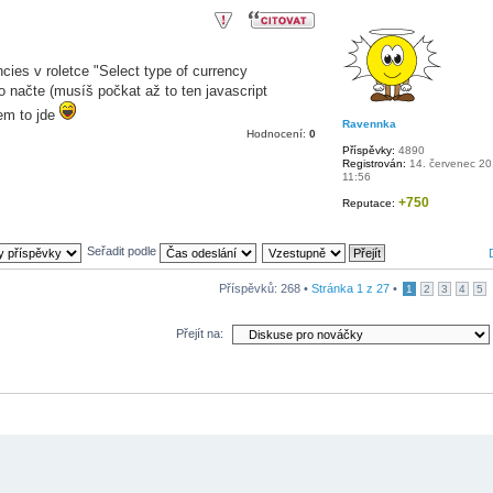
cies v roletce "Select type of currency
 načte (musíš počkat až to ten javascript
em to jde
Ravennka
Hodnocení:
0
Příspěvky:
4890
Registrován:
14. červenec 2
11:56
+750
Reputace:
Seřadit podle
Příspěvků: 268 •
Stránka
1
z
27
•
1
2
3
4
5
Přejít na: