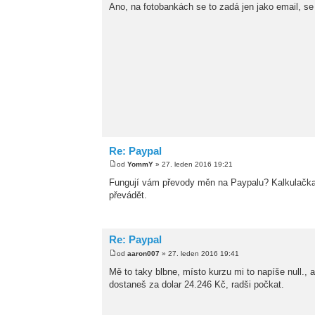
Ano, na fotobankách se to zadá jen jako email, se
Re: Paypal
od
YommY
» 27. leden 2016 19:21
Fungují vám převody měn na Paypalu? Kalkulačka
převádět.
Re: Paypal
od
aaron007
» 27. leden 2016 19:41
Mě to taky blbne, místo kurzu mi to napíše null., a
dostaneš za dolar 24.246 Kč, radši počkat.