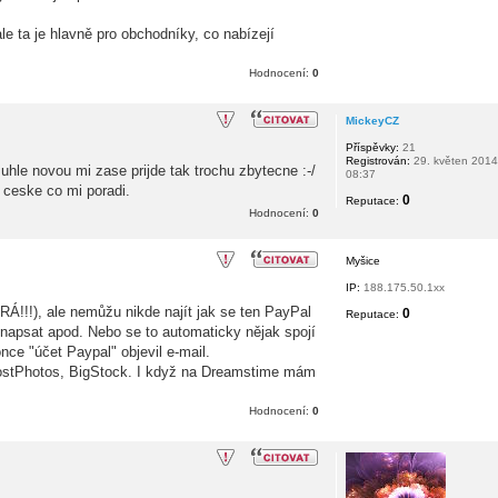
e ta je hlavně pro obchodníky, co nabízejí
Hodnocení:
0
MickeyCZ
Příspěvky:
21
Registrován:
29. květen 2014
muhle novou mi zase prijde tak trochu zbytecne :-/
08:37
 ceske co mi poradi.
0
Reputace:
Hodnocení:
0
Myšice
IP:
188.175.50.1xx
URÁ!!!), ale nemůžu nikde najít jak se ten PayPal
0
Reputace:
 napsat apod. Nebo se to automaticky nějak spojí
nce "účet Paypal" objevil e-mail.
MostPhotos, BigStock. I když na Dreamstime mám
Hodnocení:
0