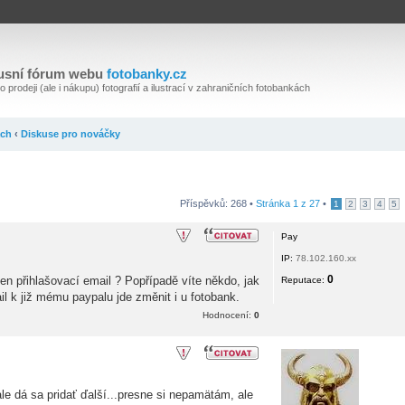
usní fórum webu
fotobanky.cz
 prodeji (ale i nákupu) fotografií a ilustrací v zahraničních fotobankách
ách
‹
Diskuse pro nováčky
Příspěvků: 268 •
Stránka
1
z
27
•
1
2
3
4
5
Pay
IP:
78.102.160.xx
0
en přihlašovací email ? Popřípadě víte někdo, jak
Reputace:
il k již mému paypalu jde změnit i u fotobank.
Hodnocení:
0
e dá sa pridať ďalší...presne si nepamätám, ale