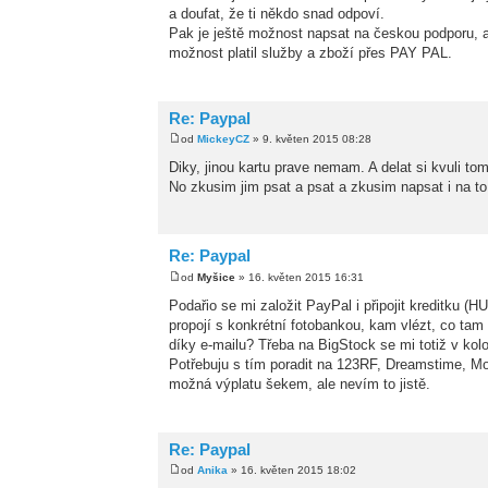
a doufat, že ti někdo snad odpoví.
Pak je ještě možnost napsat na českou podporu, al
možnost platil služby a zboží přes PAY PAL.
Re: Paypal
od
MickeyCZ
» 9. květen 2015 08:28
Diky, jinou kartu prave nemam. A delat si kvuli to
No zkusim jim psat a psat a zkusim napsat i na to
Re: Paypal
od
Myšice
» 16. květen 2015 16:31
Podařio se mi založit PayPal i připojit kreditku (H
propojí s konkrétní fotobankou, kam vlézt, co tam
díky e-mailu? Třeba na BigStock se mi totiž v kolo
Potřebuju s tím poradit na 123RF, Dreamstime, 
možná výplatu šekem, ale nevím to jistě.
Re: Paypal
od
Anika
» 16. květen 2015 18:02