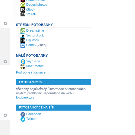
Depositphotos
iStock
123RF
STŘEDNÍ FOTOBANKY
Dreamstime
VectorStock
BigStock
Pond5
(video)
MALÉ FOTOBANKY
Yaymicro
MostPhotos
Podrobné informace →
FOTOBANKY.CZ
Všechny nejdůležitější informace o fotobankách
najdete přehledně uspořádané na webu
fotobanky.cz
.
FOTOBANKY.CZ NA SÍTI
Facebook
Twitter