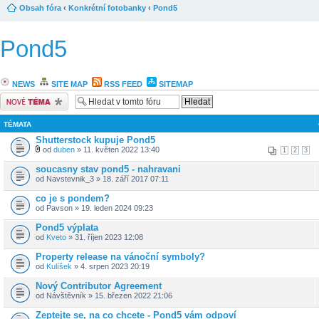
Obsah fóra
‹
Konkrétní fotobanky
‹
Pond5
Pond5
NEWS
SITE MAP
RSS FEED
SITEMAP
Odeslat nové téma
TÉMATA
Shutterstock kupuje Pond5
od
duben
» 11. květen 2022 13:40
1
2
3
soucasny stav pond5 - nahravani
od Navstevnik_3 » 18. září 2017 07:11
co je s pondem?
od Pavson » 19. leden 2024 09:23
Pond5 výplata
od
Kveto
» 31. říjen 2023 12:08
Property release na vánoční symboly?
od
Kulíšek
» 4. srpen 2023 20:19
Nový Contributor Agreement
od Návštěvník » 15. březen 2022 21:06
Zeptejte se, na co chcete - Pond5 vám odpoví