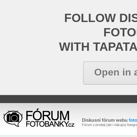
FOLLOW DI
FOT
WITH TAPAT
Open in 
Diskusní fórum webu
fot
Fórum o prodeji (ale i nákupu) fotogra