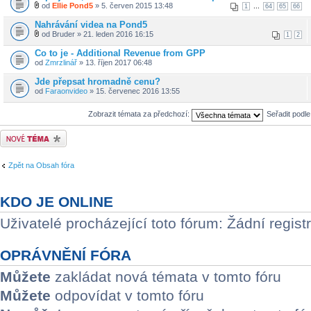
od
Ellie Pond5
» 5. červen 2015 13:48
...
1
64
65
66
Nahrávání videa na Pond5
od Bruder » 21. leden 2016 16:15
1
2
Co to je - Additional Revenue from GPP
od
Zmrzlinář
» 13. říjen 2017 06:48
Jde přepsat hromadně cenu?
od
Faraonvideo
» 15. červenec 2016 13:55
Zobrazit témata za předchozí:
Seřadit podl
Odeslat nové téma
Zpět na Obsah fóra
KDO JE ONLINE
Uživatelé procházející toto fórum: Žádní regist
OPRÁVNĚNÍ FÓRA
Můžete
zakládat nová témata v tomto fóru
Můžete
odpovídat v tomto fóru