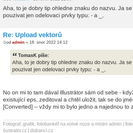
Aha, to je dobry tip ohledne znaku do nazvu. Ja s
pouzivat jen odelovaci prvky typu: - a _,
Re: Upload vektorů
od
admin
» 18. únor 2022 14:12
TomasK píše:
Aha, to je dobry tip ohledne znaku do nazvu. Ja s
pouzivat jen odelovaci prvky typu: - a _,
No on mi to tam dával Illustrátor sám od sebe - kdy
existující eps, zeditoval a chtěl uložit, tak se do jm
[Converted] -- vždy mi to bylo jedno a najednou to 
Fotograf, grafik, fotobankéř na volné noze a místní admin | fot
ilustrator.cz | dubanci.cz