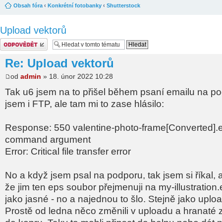
Obsah fóra
‹
Konkrétní fotobanky
‹
Shutterstock
Upload vektorů
Odeslat odpověď
Re: Upload vektorů
od
admin
» 18. únor 2022 10:28
Tak u6 jsem na to přišel během psaní emailu na po
jsem i FTP, ale tam mi to zase hlásilo:
Response: 550 valentine-photo-frame[Converted].
command argument
Error: Critical file transfer error
No a když jsem psal na podporu, tak jsem si říkal, a
že jim ten eps soubor přejmenuji na my-illustration.
jako jasné - no a najednou to šlo. Stejně jako uplo
Prostě od ledna něco změnili v uploadu a hranaté z