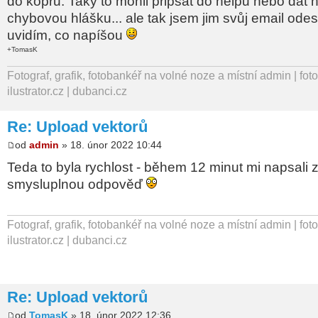
do kopru. Taky to mohli připsat do helpu nebo dát 
chybovou hlášku... ale tak jsem jim svůj email odes
uvidím, co napíšou
+TomasK
Fotograf, grafik, fotobankéř na volné noze a místní admin | fot
ilustrator.cz | dubanci.cz
Re: Upload vektorů
od
admin
» 18. únor 2022 10:44
Teda to byla rychlost - během 12 minut mi napsali 
smysluplnou odpověď
Fotograf, grafik, fotobankéř na volné noze a místní admin | fot
ilustrator.cz | dubanci.cz
Re: Upload vektorů
od
TomasK
» 18. únor 2022 12:36