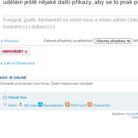
udělám ještě nějaké další příkazy, aby se to jinak 
Fotograf, grafik, fotobankéř na volné noze a místní admin | fot
ilustrator.cz | dubanci.cz
Zobrazit příspěvky za předchozí:
Seř
Předchozí
Odeslat odpověď
Zpět na Shutterstock
KDO JE ONLINE
Uživatelé procházející toto fórum: Žádní registrovaní uživatelé
Obsah fóra
News
Site map
SitemapIndex
RSS Feed
Channel list
Založeno na
php
Čes