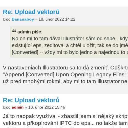
Re: Upload vektorů
od
Bananaboy
» 18. únor 2022 14:22
admin píše:
No on mi to tam dával Illustrátor sám od sebe - kdy
existující eps, zeditoval a chtěl uložit, tak se do jm
[Converted] -- vždy mi to bylo jedno a najednou to 
V nastaveniach Illustratoru sa to dá zmeniť. Odškr
"Append [Converted] Upon Opening Legacy Files". 
už pred mnohými rokmi, aby mi to tam Illustrator ne
Re: Upload vektorů
od
admin
» 18. únor 2022 15:46
Já to naopak využíval - zbastlil jsem si nějaký skrip
vektoru a přkopírování IPTC do eps... no takže ta