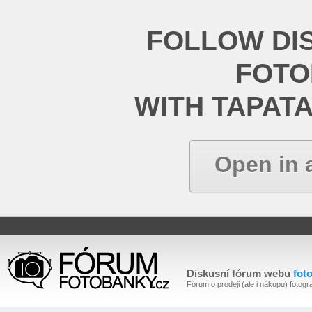
FOLLOW DI
FOT
WITH TAPAT
Open in 
Diskusní fórum webu
fot
Fórum o prodeji (ale i nákupu) fotogra