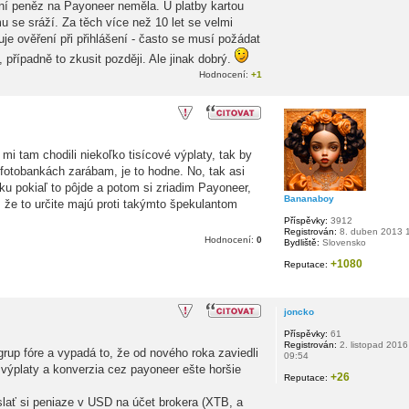
ní peněz na Payoneer neměla. U platby kartou
 se sráží. Za těch více než 10 let se velmi
uje ověření při přihlášení - často se musí požádat
 případně to zkusit později. Ale jinak dobrý.
Hodnocení:
+1
i tam chodili niekoľko tisícové výplaty, tak by
a fotobankách zarábam, je to hodne. No, tak asi
u pokiaľ to pôjde a potom si zriadim Payoneer,
Bananaboy
 že to určite majú proti takýmto špekulantom
Příspěvky:
3912
Registrován:
8. duben 2013 
Hodnocení:
0
Bydliště:
Slovensko
+1080
Reputace:
joncko
Příspěvky:
61
Registrován:
2. listopad 2016
rup fóre a vypadá to, že od nového roka zaviedli
09:54
výplaty a konverzia cez payoneer ešte horšie
+26
Reputace:
lať si peniaze v USD na účet brokera (XTB, a