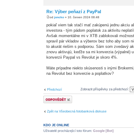
Re: Výber peňazí z PayPal
od
joncko
» 10. červen 2024 08:48
pokiaľ viem tak stačí mať zakúpenú jednu akciu a
investora - tým pádom poplatok za aktivitu neplatíš
Avšak momentálne mi v XTB zablokovali možnosť
spravil pár vkladov a výberov bez toho aby som nie
to akurát riešim s podporou. Sám som zvedavý ak
znovu aktivujú, keďže sa mi konverzia (výpalné) u 
konverzii Paypal vs Revolut je skoro 4%.
Máte prípadne niekto skúsenosti s inými Brokermi,
na Revolut bez konverzie a poplatkov?
Zobrazit příspěvky za předchozí:
Předchozí
Odeslat odpověď
Zpět na Všeobecná fotobanková diskuse
KDO JE ONLINE
Uživatelé procházející toto fórum:
Google [Bot]