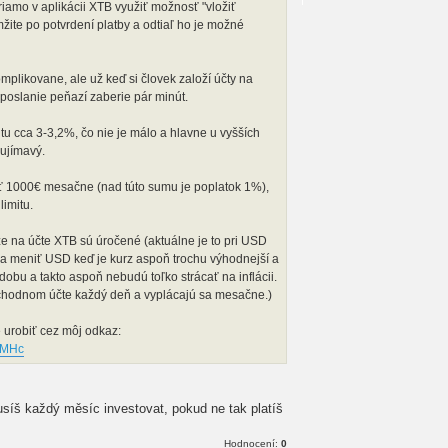
riamo v aplikácii XTB využiť možnosť "vložiť
žite po potvrdení platby a odtiaľ ho je možné
mplikovane, ale už keď si človek založí účty na
poslanie peňazí zaberie pár minút.
u cca 3-3,2%, čo nie je málo a hlavne u vyšších
aujímavý.
ť 1000€ mesačne (nad túto sumu je poplatok 1%),
limitu.
ze na účte XTB sú úročené (aktuálne je to pri USD
a meniť USD keď je kurz aspoň trochu výhodnejší a
obu a takto aspoň nebudú toľko strácať na inflácii.
bchodnom účte každý deň a vyplácajú sa mesačne.)
e urobiť cez môj odkaz:
9sMHc
síš každý měsíc investovat, pokud ne tak platíš
Hodnocení:
0