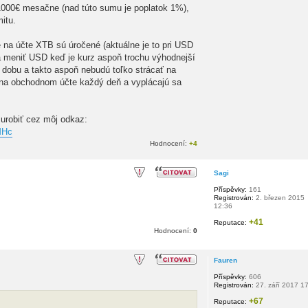
1000€ mesačne (nad túto sumu je poplatok 1%),
mitu.
 na účte XTB sú úročené (aktuálne je to pri USD
 meniť USD keď je kurz aspoň trochu výhodnejší
 dobu a takto aspoň nebudú toľko strácať na
ov na obchodnom účte každý deň a vyplácajú sa
 urobiť cez môj odkaz:
sMHc
Hodnocení:
+4
Sagi
Příspěvky:
161
Registrován:
2. březen 2015
12:36
+41
Reputace:
Hodnocení:
0
Fauren
Příspěvky:
606
Registrován:
27. září 2017 1
+67
Reputace: