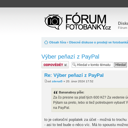
Disk
Fórum o
Obsah fóra
‹
Obecné diskuse o prodeji ve fotobank
Výber peňazí z PayPal
Odeslat odpověď
Re: Výber peňazí z PayPal
od
zdenat5
» 20. únor 2024 17:52
Bananaboy píše:
Za čo presne sa platí tých 600 Kč? Za vedenie 
Pýtam sa preto, lebo si tiež potrebujem vybaviť 
na PayPal.
to je celoroční poplatek za účet - možná to trochu
- asi to ted bude o něco víc. Má to spoustu možnost