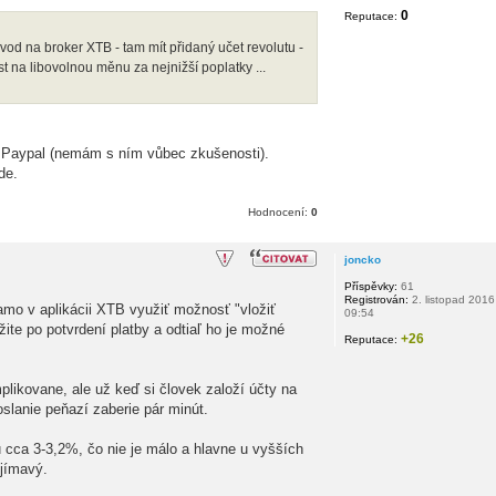
0
Reputace:
evod na broker XTB - tam mít přidaný učet revolutu -
st na libovolnou měnu za nejnižší poplatky ...
a Paypal (nemám s ním vůbec zkušenosti).
de.
Hodnocení:
0
joncko
Příspěvky:
61
Registrován:
2. listopad 2016
iamo v aplikácii XTB využiť možnosť "vložiť
09:54
te po potvrdení platby a odtiaľ ho je možné
+26
Reputace:
likovane, ale už keď si človek založí účty na
slanie peňazí zaberie pár minút.
cca 3-3,2%, čo nie je málo a hlavne u vyšších
ujímavý.