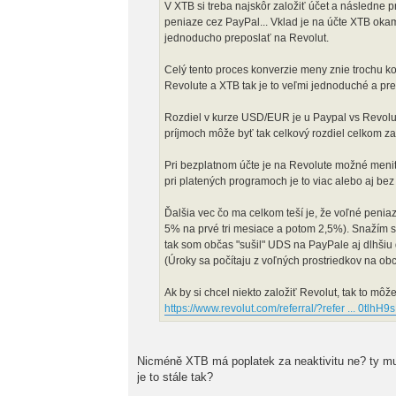
V XTB si treba najskôr založiť účet a následne p
peniaze cez PayPal... Vklad je na účte XTB okam
jednoducho preposlať na Revolut.
Celý tento proces konverzie meny znie trochu ko
Revolute a XTB tak je to veľmi jednoduché a pre
Rozdiel v kurze USD/EUR je u Paypal vs Revolut
príjmoch môže byť tak celkový rozdiel celkom z
Pri bezplatnom účte je na Revolute možné meni
pri platených programoch je to viac alebo aj bez 
Ďalšia vec čo ma celkom teší je, že voľné penia
5% na prvé tri mesiace a potom 2,5%). Snažím s
tak som občas "sušil" UDS na PayPale aj dlhšiu d
(Úroky sa počítaju z voľných prostriedkov na o
Ak by si chcel niekto založiť Revolut, tak to môž
https://www.revolut.com/referral/?refer ... 0tlhH
Nicméně XTB má poplatek za neaktivitu ne? ty mu
je to stále tak?