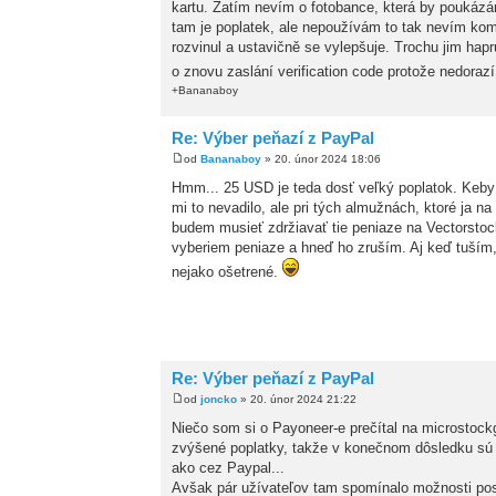
kartu. Zatím nevím o fotobance, která by poukázá
tam je poplatek, ale nepoužívám to tak nevím komu
rozvinul a ustavičně se vylepšuje. Trochu jim hapr
o znovu zaslání verification code protože nedorazí,
+Bananaboy
Re: Výber peňazí z PayPal
od
Bananaboy
» 20. únor 2024 18:06
Hmm... 25 USD je teda dosť veľký poplatok. Keby m
mi to nevadilo, ale pri tých almužnách, ktoré ja n
budem musieť zdržiavať tie peniaze na Vectorstock
vyberiem peniaze a hneď ho zruším. Aj keď tuším,
nejako ošetrené.
Re: Výber peňazí z PayPal
od
joncko
» 20. únor 2024 21:22
Niečo som si o Payoneer-e prečítal na microstockg
zvýšené poplatky, takže v konečnom dôsledku sú 
ako cez Paypal...
Avšak pár užívateľov tam spomínalo možnosti pos