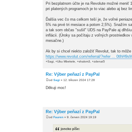
Pri bezplatnom účte je na Revolute možné meniť 
pri platených programoch je to viac alebo aj bez li
Ďalšia vec čo ma celkom teší je, že voľné peniaze
5% na prvé tri mesiace a potom 2,5%). Snažím sa
a tak som občas "sušil" UDS na PayPale aj dlhšiu
inflácii. (Úroky sa počítaju z voľných prostriedk
mesačne.)
Ak by si chcel niekto založiť Revolut, tak to môže
https://www.revolut.com/referral/?refer ... 0tlhH9
+Sagi, +Ubu Mbekele, +shalom3, +zdenat5
Re: Výber peňazí z PayPal
od
Sagi
» 12. březen 2024 17:28
Děkuji moc!
Re: Výber peňazí z PayPal
od
Fauren
» 9. červen 2024 19:19
joncko píše: