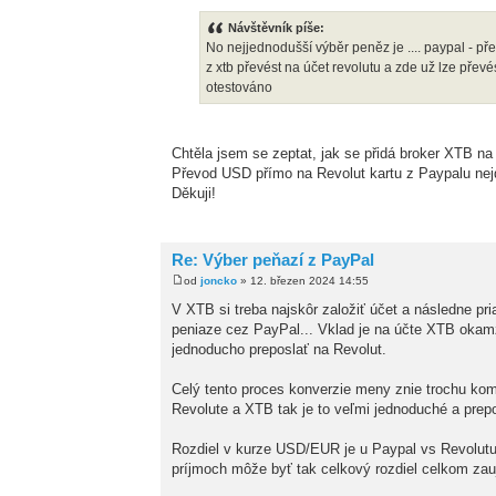
Návštěvník píše:
No nejjednodušší výběr peněz je .... paypal - př
z xtb převést na účet revolutu a zde už lze převé
otestováno
Chtěla jsem se zeptat, jak se přidá broker XTB n
Převod USD přímo na Revolut kartu z Paypalu nej
Děkuji!
Re: Výber peňazí z PayPal
od
joncko
» 12. březen 2024 14:55
V XTB si treba najskôr založiť účet a následne pr
peniaze cez PayPal... Vklad je na účte XTB okamži
jednoducho preposlať na Revolut.
Celý tento proces konverzie meny znie trochu komp
Revolute a XTB tak je to veľmi jednoduché a prepo
Rozdiel v kurze USD/EUR je u Paypal vs Revolutu 
príjmoch môže byť tak celkový rozdiel celkom za