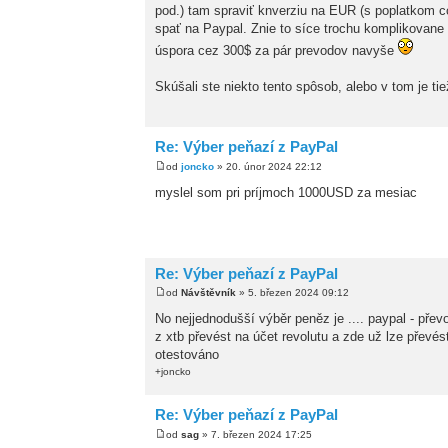
pod.) tam spraviť knverziu na EUR (s poplatkom c
spať na Paypal. Znie to síce trochu komplikovane
úspora cez 300$ za pár prevodov navyše
Skúšali ste niekto tento spôsob, alebo v tom je ti
Re: Výber peňazí z PayPal
od
joncko
» 20. únor 2024 22:12
myslel som pri príjmoch 1000USD za mesiac
Re: Výber peňazí z PayPal
od
Návštěvník
» 5. březen 2024 09:12
No nejjednodušší výběr peněz je .... paypal - přev
z xtb převést na účet revolutu a zde už lze převés
otestováno
+joncko
Re: Výber peňazí z PayPal
od
sag
» 7. březen 2024 17:25