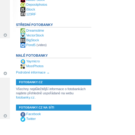
Depositphotos
iStock
123RF
STŘEDNÍ FOTOBANKY
Dreamstime
VectorStock
BigStock
Pond5
(video)
MALÉ FOTOBANKY
Yaymicro
MostPhotos
Podrobné informace →
FOTOBANKY.CZ
Všechny nejdůležitější informace o fotobankách
najdete přehledně uspořádané na webu
fotobanky.cz
.
FOTOBANKY.CZ NA SÍTI
Facebook
Twitter