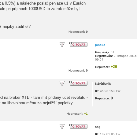
ca 0,5%) a následne poslať peniaze už v Eurách
 ale pri príjmoch 1000USD to za rok môže byť
ež nejaký zádrhel?
Hodnocení:
0
joncko
Příspěvky:
61
Registrován:
2. listopad 2016
09:54
+26
Reputace:
Hodnocení:
0
Návštěvník
IP:
45.93.153.1xx
od na broker XTB - tam mít přidaný učet revolutu -
0
Reputace:
t na libovolnou měnu za nejnižší poplatky ...
Hodnocení:
+1
sag
IP:
109.81.95.1xx