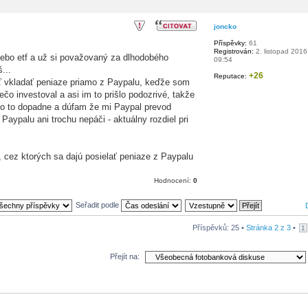
joncko
Příspěvky:
61
Registrován:
2. listopad 2016
lebo etf a už si považovaný za dlhodobého
09:54
...
+26
Reputace:
 vkladať peniaze priamo z Paypalu, keďže som
čo investoval a asi im to prišlo podozrivé, takže
o to dopadne a dúfam že mi Paypal prevod
Paypalu ani trochu nepáči - aktuálny rozdiel pri
 cez ktorých sa dajú posielať peniaze z Paypalu
Hodnocení:
0
Seřadit podle
Příspěvků: 25 •
Stránka
2
z
3
•
1
Přejít na: