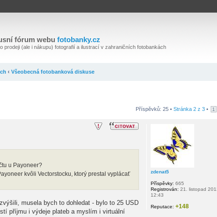
usní fórum webu
fotobanky.cz
 prodeji (ale i nákupu) fotografií a ilustrací v zahraničních fotobankách
ách
‹
Všeobecná fotobanková diskuse
Příspěvků: 25 •
Stránka
2
z
3
•
1
účtu u Payoneer?
zdenat5
Payoneer kvôli Vectorstocku, ktorý prestal vyplácať
Příspěvky:
665
Registrován:
21. listopad 201
12:43
 zvýšili, musela bych to dohledat - bylo to 25 USD
+148
Reputace:
í příjmu i výdeje plateb a myslím i virtuální