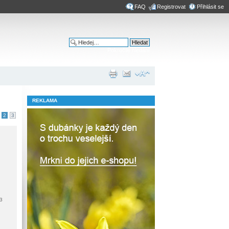
FAQ
Registrovat
Přihlásit se
Pokročilé hledání
REKLAMA
2
3
3