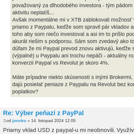
považovaný za dlhodobého investora - tým pádom 
aktivitu neplatíš...
Avšak momentálne mi v XTB zablokovali možnosť 
priamo z Paypalu, keďže som spravil pár vkladov 
toho aby som niečo investoval a asi im to prišlo pod
akurát riešim s podporou. Sám som zvedavý ako t
dúfam že mi Paypal prevod znovu aktivujú, keďže 
(výpalné) u Paypalu ani trochu nepáči - aktuálny roz
konverzii Paypal vs Revolut je skoro 4%.
Máte prípadne niekto skúsenosti s inými Brokermi,
dajú posielať peniaze z Paypalu na Revolut bez ko
poplatkov?
Re: Výber peňazí z PayPal
od
joncko
» 14. listopad 2024 12:05
Priamy vklad USD z paypal-u mi neobnovili. Využí