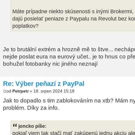
Máte prípadne niekto skúsenosti s inými Brokermi,
dajú posielať peniaze z Paypalu na Revolut bez ko
poplatkov?
Je to brutální extrém a hrozně mě to štve... necháp
nejde poslat eura na eurový učet.. je to hnus co pře
bohužel fotobanky nic jiného neznají
Re: Výber peňazí z PayPal
od
Petrpetr
» 18. srpen 2024 15:18
Jak to dopadlo s tim zablokováním na xtb? Mám n
problém. Díky za info.
joncko píše:
pokiaľ viem tak stačí mať zakúpenú jednu akciu aleb