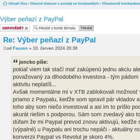
Obsah fóra
‹
Obecné diskuse o prodeji ve fotobankách
‹
Všeobecná fotobankov
Výber peňazí z PayPal
Odeslat odpověď
Re: Výber peňazí z PayPal
od
Fauren
» 10. červen 2024 20:38
joncko píše:
pokiaľ viem tak stačí mať zakúpenú jednu akciu aleb
považovaný za dlhodobého investora - tým pádom 
aktivitu neplatíš...
Avšak momentálne mi v XTB zablokovali možnosť 
priamo z Paypalu, keďže som spravil pár vkladov 
toho aby som niečo investoval a asi im to prišlo pod
akurát riešim s podporou. Sám som zvedavý ako t
dúfam že mi Paypal prevod znovu aktivujú, keďže 
(výpalné) u Paypalu ani trochu nepáči - aktuálny roz
konverzii Paypal vs Revolut je skoro 4%.