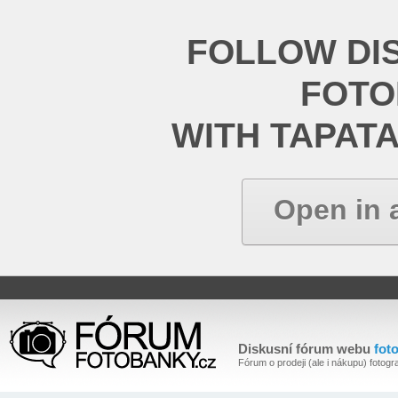
FOLLOW DI
FOT
WITH TAPAT
Open in 
Diskusní fórum webu
fot
Fórum o prodeji (ale i nákupu) fotogra