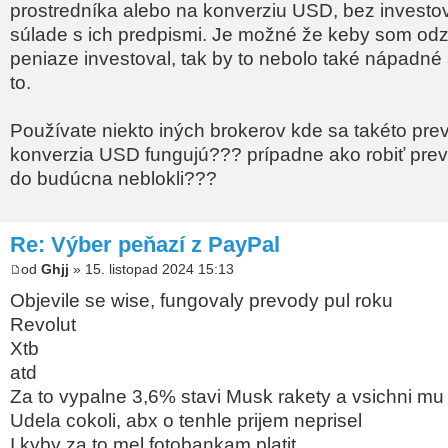
prostredníka alebo na konverziu USD, bez investov
súlade s ich predpismi. Je možné že keby som odz
peniaze investoval, tak by to nebolo také nápadné 
to.
Používate niekto iných brokerov kde sa takéto pre
konverzia USD fungujú??? prípadne ako robiť prev
do budúcna neblokli???
Re: Výber peňazí z PayPal
od
Ghjj
» 15. listopad 2024 15:13
Objevile se wise, fungovaly prevody pul roku
Revolut
Xtb
atd
Za to vypalne 3,6% stavi Musk rakety a vsichni mu t
Udela cokoli, abx o tenhle prijem neprisel
I kyby za to mel fotobankam platit…