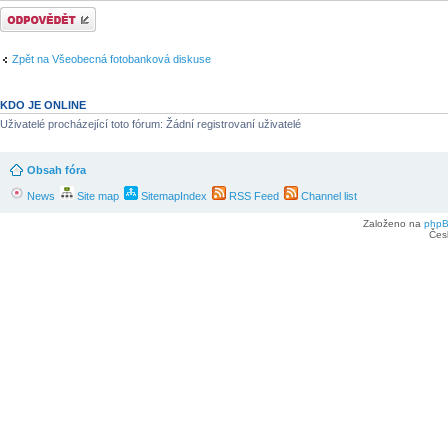
Odeslat odpověď
Zpět na Všeobecná fotobanková diskuse
KDO JE ONLINE
Uživatelé procházející toto fórum: Žádní registrovaní uživatelé
Obsah fóra
News
Site map
SitemapIndex
RSS Feed
Channel list
Založeno na
php
Čes