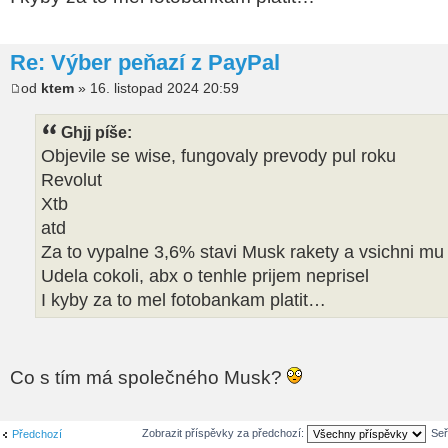
Re: Výber peňazí z PayPal
od
ktem
» 16. listopad 2024 20:59
Ghjj píše:
Objevile se wise, fungovaly prevody pul roku
Revolut
Xtb
atd
Za to vypalne 3,6% stavi Musk rakety a vsichni mu 
Udela cokoli, abx o tenhle prijem neprisel
I kyby za to mel fotobankam platit…
Co s tím má společného Musk?
Zobrazit příspěvky za předchozí:
Seř
Předchozí