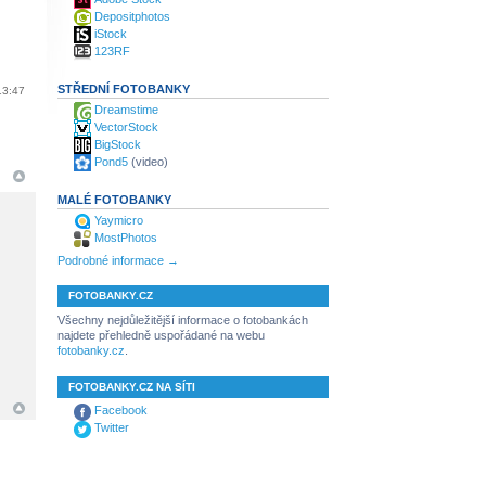
Depositphotos
iStock
123RF
STŘEDNÍ FOTOBANKY
13:47
Dreamstime
VectorStock
BigStock
Pond5
(video)
MALÉ FOTOBANKY
Yaymicro
MostPhotos
Podrobné informace →
FOTOBANKY.CZ
Všechny nejdůležitější informace o fotobankách
najdete přehledně uspořádané na webu
fotobanky.cz
.
FOTOBANKY.CZ NA SÍTI
Facebook
Twitter