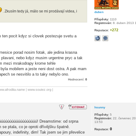
. Zkusím tedy já, málo se mi prodávají videa, i
duben
Příspěvky:
1110
Registrován:
8. duben 2013 
+272
Reputace:
 ten pocit kdyz si clovek postezuje svetu a
mesice porad nosim fotak, ale jedina krasna
a plavani, nebo kdyz musim urgentne pryc a tak
m mezi mrakodrapy krome tehle
 byla mobilem a jeste neni dost ostra. A pak mam
apech se nesvitilo a to taky nebylo ono.
Hodnocení:
0
ww.afrodita.name | www.soutez.org |
hsunny
Příspěvky:
5
Registrován:
22. červenec 2
úúúúúúúúúúúúúúúú! Dreamstime: od srpna
13:53
e ptala, co je oproti dřívějšku špatně.
0
Reputace:
poury, indefinity, dim! Tak jsem se jim převelice