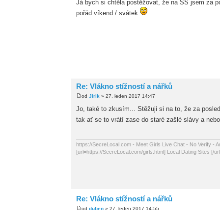
Já bych si chtěla postěžovat, že na SS jsem za p
pořád víkend / svátek
Re: Vlákno stížností a nářků
od
Jirik
» 27. leden 2017 14:47
Jo, také to zkusím... Stěžuji si na to, že za posle
tak ať se to vrátí zase do staré zašlé slávy a ne
https://SecreLocal.com - Meet Girls Live Chat - No Verify -
[url=https://SecreLocal.com/girls.html] Local Dating Sites [/url
Re: Vlákno stížností a nářků
od
duben
» 27. leden 2017 14:55