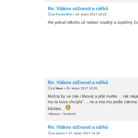
Re: Vlákno stížností a nářků
od
PandaWild
» 26. leden 2017 18:23
Ale pokud někoho už nebaví snadný a úspěšný živo
Re: Vlákno stížností a nářků
od
Host
» 26. leden 2017 18:26
Možná by se zde i libovat a přát mohlo..., tak něj
mu ta koza chcípla"..., no a ona mu podle zákona 
kůzlata...
+Marsan, +shalom3
Re: Vlákno stížností a nářků
od
duben
» 27. leden 2017 14:18