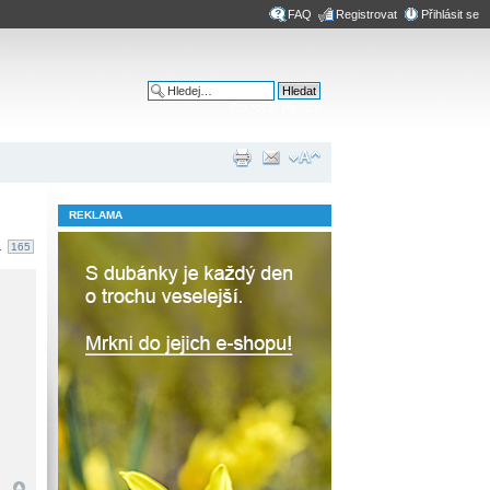
FAQ
Registrovat
Přihlásit se
Pokročilé hledání
REKLAMA
.
165