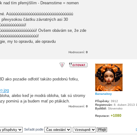
k nad tím přemýšlím - Dreamstime = nomen
ibné. Aúúúúúúúúúúúúúúúúúúúúúúúúúúúúúú
am převysokou částku závratných asi 30
úúúúúúúúúúúú!
úúúúúúúúúúúúúúúúúú! Ovšem obávám se, že zde
úúúúúúúúúúúúúúúúúúúú!
gie, my to opravdu, ale opravdu
Hodnocení:
0
3D ako pozadie odfotiť takúto podobnú fotku,
o.jpg
Bananaboy
bloha, alebo keď je modrá obloha, tak sú stromy
azy pominú a ja budem mať po ptákách.
Příspěvky:
3912
Registrován:
8. duben 2013 
Hodnocení:
0
Bydliště:
Slovensko
+1080
Reputace:
Seřadit podle