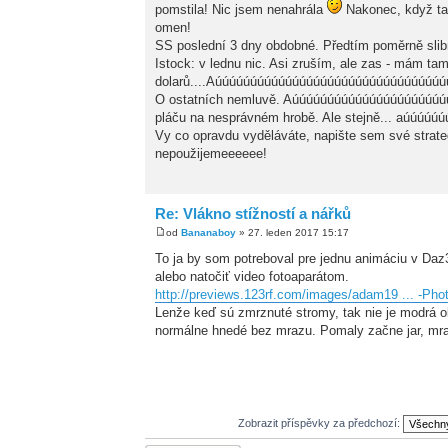
pomstila! Nic jsem nenahrála
Nakonec, když ta
omen!
SS poslední 3 dny obdobné. Předtím poměrně sl
Istock: v lednu nic. Asi zruším, ale zas - mám t
dolarů....Aúúúúúúúúúúúúúúúúúúúúúúúúúúúúúúúúú
O ostatních nemluvě. Aúúúúúúúúúúúúúúúúúúúúú
pláču na nesprávném hrobě. Ale stejně... aúúúú
Vy co opravdu vyděláváte, napište sem své strate
nepoužijemeeeeee!
Re: Vlákno stížností a nářků
od
Bananaboy
» 27. leden 2017 15:17
To ja by som potreboval pre jednu animáciu v Daz
alebo natočiť video fotoaparátom.
http://previews.123rf.com/images/adam19 ... -Phot
Lenže keď sú zmrznuté stromy, tak nie je modrá o
normálne hnedé bez mrazu. Pomaly začne jar, mr
Zobrazit příspěvky za předchozí: