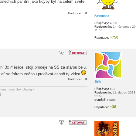
osledních pár dní jako kdyby byl na celém světě
Hodnocení:
0
Ravennka
Příspěvky:
4890
Registrován:
14. červenec 2
11:56
+750
Reputace:
dní 3x měsíce, stojí prodeje na SS za starou belu,
bo ať se fofrem začnou prodávat aspoň ty videa
Hodnocení:
0
Jirik
Příspěvky:
693
 Anonymous Sex Dating -
Registrován:
11. duben 2013
]
21:56
Bydliště:
Praha
+38
Reputace: