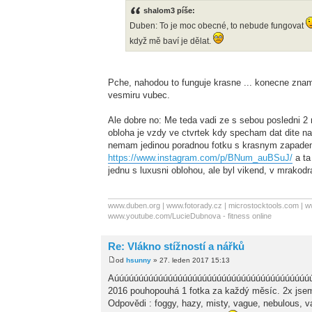
shalom3 píše:
Duben: To je moc obecné, to nebude fungovat
když mě baví je dělat.
Pche, nahodou to funguje krasne ... konecne znam
vesmiru vubec.
Ale dobre no: Me teda vadi ze s sebou posledni 2 
obloha je vzdy ve ctvrtek kdy specham dat dite n
nemam jedinou poradnou fotku s krasnym zapade
https://www.instagram.com/p/BNum_auBSuJ/
a ta
jednu s luxusni oblohou, ale byl vikend, v mrakodr
www.duben.org | www.fotorady.cz | microstocktools.com | w
www.youtube.com/LucieDubnova - fitness online
Re: Vlákno stížností a nářků
od
hsunny
» 27. leden 2017 15:13
Aúúúúúúúúúúúúúúúúúúúúúúúúúúúúúúúúúúúúúúúúúú
2016 pouhopouhá 1 fotka za každý měsíc. 2x jsem s
Odpovědi : foggy, hazy, misty, vague, nebulous, va