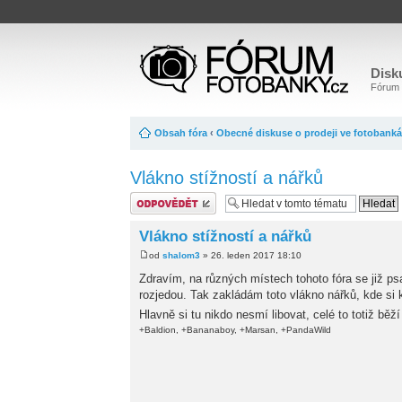
Disk
Fórum o
Obsah fóra
‹
Obecné diskuse o prodeji ve fotobank
Vlákno stížností a nářků
Odeslat odpověď
Vlákno stížností a nářků
od
shalom3
» 26. leden 2017 18:10
Zdravím, na různých místech tohoto fóra se již ps
rozjedou. Tak zakládám toto vlákno nářků, kde si
Hlavně si tu nikdo nesmí libovat, celé to totiž bě
+Baldion, +Bananaboy, +Marsan, +PandaWild