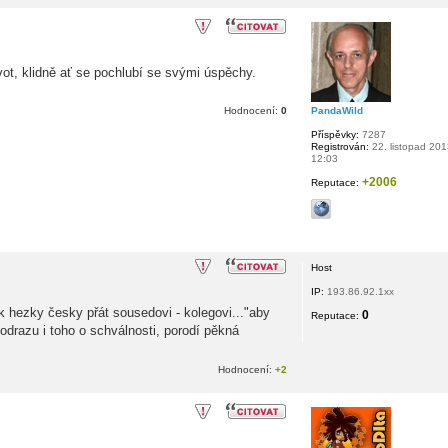
t, klidně ať se pochlubí se svými úspěchy.
PandaWild
Hodnocení:
0
Příspěvky:
7287
Registrován:
22. listopad 201
12:03
+2006
Reputace:
Host
IP:
193.86.92.1xx
ak hezky česky přát sousedovi - kolegovi..."aby
0
Reputace:
odrazu i toho o schválnosti, porodí pěkná
Hodnocení:
+2