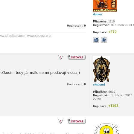
duben
Příspěvky:
1110
Registrován:
8. duben 2013 
Hodnocení:
0
+272
Reputace:
ww.afrodita.name | www.soutez.org |
 Zkusím tedy já, málo se mi prodávají videa, i
Hodnocení:
0
shalom3
Příspěvky:
4692
Registrován:
1. březen 2014
22:50
+1193
Reputace: