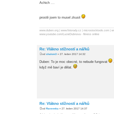
Achich ....
prostě jsem to musel zkusit
www.duben.org | www.fotorady.cz | microstocktools.com | w
www.youtube.com/LucieDubnova - fitness online
Re: Vlákno stížností a nářků
od
shalom3
» 27. leden 2017 14:32
Duben: To je moc obecné, to nebude fungovat
.
když mě baví je dělat.
Re: Vlákno stížností a nářků
od
Ravennka
» 27. leden 2017 14:37