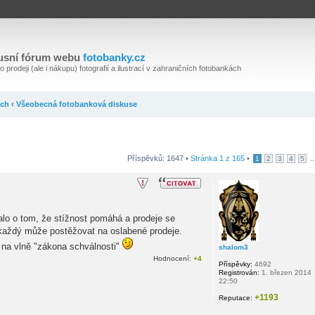
usní fórum webu
fotobanky.cz
 prodeji (ale i nákupu) fotografií a ilustrací v zahraničních fotobankách
ách
‹
Všeobecná fotobanková diskuse
Příspěvků: 1647 •
Stránka
1
z
165
•
..
1
2
3
4
5
alo o tom, že stížnost pomáhá a prodeje se
 každý může postěžovat na oslabené prodeje.
ží na vlně "zákona schválnosti"
shalom3
Hodnocení:
+4
Příspěvky:
4692
Registrován:
1. březen 2014
22:50
+1193
Reputace: