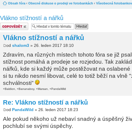
Obsah fóra
‹
Obecné diskuse o prodeji ve fotobankách
‹
Všeobecná fotobankov
Vlákno stížností a nářků
Odeslat odpověď
Vlákno stížností a nářků
od
shalom3
» 26. leden 2017 18:10
Zdravím, na různých místech tohoto fóra se již psal
stížnost pomáhá a prodeje se rozjedou. Tak zaklá
nářků, kde si každý může postěžovat na oslabené 
si tu nikdo nesmí libovat, celé to totiž běží na vlně
schválnosti"
+Baldion, +Bananaboy, +Marsan, +PandaWild
Re: Vlákno stížností a nářků
od
PandaWild
» 26. leden 2017 18:23
Ale pokud někoho už nebaví snadný a úspěšný živo
pochlubí se svými úspěchy.