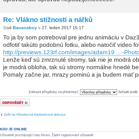
Re: Vlákno stížností a nářků
od
Bananaboy
» 27. leden 2017 15:17
To ja by som potreboval pre jednu animáciu v Daz
odfotiť takúto podobnú fotku, alebo natočiť video f
http://previews.123rf.com/images/adam19 ... -Photo
Lenže keď sú zmrznuté stromy, tak nie je modrá ob
je modrá obloha, tak sú stromy normálne hnedé be
Pomaly začne jar, mrazy pominú a ja budem mať p
Zobrazit příspěvky za předchozí:
Seřadit podle
Odeslat odpověď
Zpět na Všeobecná fotobanková diskuse
KDO JE ONLINE
Uživatelé procházející toto fórum: Žádní registrovaní uživatelé