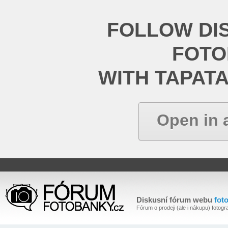
FOLLOW DI
FOT
WITH TAPAT
Open in 
Diskusní fórum webu
fot
Fórum o prodeji (ale i nákupu) fotogra