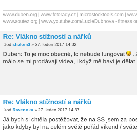
www.duben.org | www.fotorady.cz | microstocktools.com | www
www.soutez.org | www.youtube.com/LucieDubnova - fitness o
Re: Vlákno stížností a nářků
od
shalom3
» 27. leden 2017 14:32
Duben: To je moc obecné, to nebude fungovat
. 
málo se mi prodávají videa, i když mě baví je dělat
Re: Vlákno stížností a nářků
od
Ravennka
» 27. leden 2017 14:37
Já bych si chtěla postěžovat, že na SS jsem za po
jako kdyby byl na celém světě pořád víkend / svát