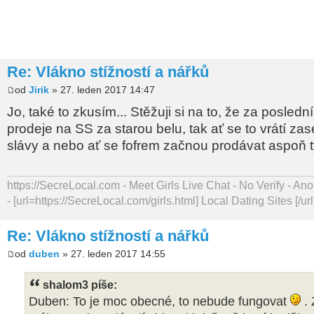
Re: Vlákno stížností a nářků
od
Jirik
» 27. leden 2017 14:47
Jo, také to zkusím... Stěžuji si na to, že za posledn
prodeje na SS za starou belu, tak ať se to vrátí zas
slávy a nebo ať se fofrem začnou prodávat aspoň 
https://SecreLocal.com - Meet Girls Live Chat - No Verify - 
- [url=https://SecreLocal.com/girls.html] Local Dating Sites [/url
Re: Vlákno stížností a nářků
od
duben
» 27. leden 2017 14:55
shalom3 píše:
Duben: To je moc obecné, to nebude fungovat
. 