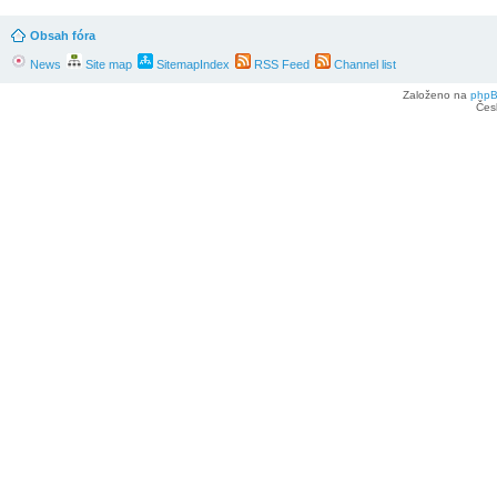
Obsah fóra
News
Site map
SitemapIndex
RSS Feed
Channel list
Založeno na
php
Čes