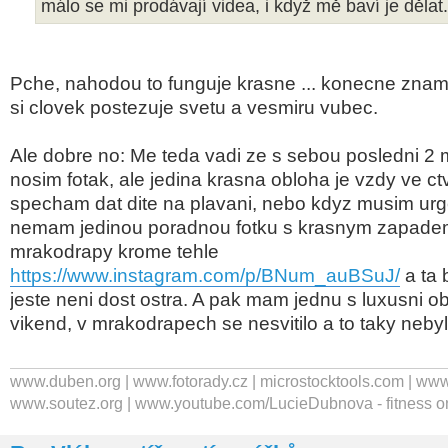
málo se mi prodávají videa, i když mě baví je dělat
Pche, nahodou to funguje krasne ... konecne znam 
si clovek postezuje svetu a vesmiru vubec.
Ale dobre no: Me teda vadi ze s sebou posledni 2
nosim fotak, ale jedina krasna obloha je vzdy ve ct
specham dat dite na plavani, nebo kdyz musim urg
nemam jedinou poradnou fotku s krasnym zapade
mrakodrapy krome tehle
https://www.instagram.com/p/BNum_auBSuJ/
a ta 
jeste neni dost ostra. A pak mam jednu s luxusni ob
vikend, v mrakodrapech se nesvitilo a to taky neby
www.duben.org | www.fotorady.cz | microstocktools.com | www
www.soutez.org | www.youtube.com/LucieDubnova - fitness o