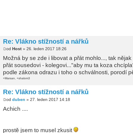
Re: Vlákno stížností a nářků
od
Host
» 26. leden 2017 18:26
Možná by se zde i libovat a přát mohlo..., tak něja
přát sousedovi - kolegovi..."aby mu ta koza chcípla
podle zákona odrazu i toho o schválnosti, porodí p
+Marsan, +shalom3
Re: Vlákno stížností a nářků
od
duben
» 27. leden 2017 14:18
Achich ....
prostě jsem to musel zkusit