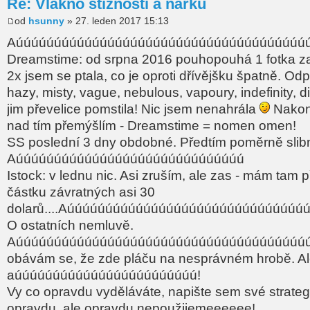
Re: Vlákno stížností a nářků
od
hsunny
» 27. leden 2017 15:13
Aúúúúúúúúúúúúúúúúúúúúúúúúúúúúúúúúúúúúúúú
Dreamstime: od srpna 2016 pouhopouhá 1 fotka z
2x jsem se ptala, co je oproti dřívějšku špatně. Odp
hazy, misty, vague, nebulous, vapoury, indefinity, 
jim převelice pomstila! Nic jsem nenahrála
Nakon
nad tím přemýšlím - Dreamstime = nomen omen!
SS poslední 3 dny obdobné. Předtím poměrně slib
Aúúúúúúúúúúúúúúúúúúúúúúúúúúúúúú
Istock: v lednu nic. Asi zruším, ale zas - mám tam
částku závratných asi 30
dolarů....Aúúúúúúúúúúúúúúúúúúúúúúúúúúúúúúú
O ostatních nemluvě.
Aúúúúúúúúúúúúúúúúúúúúúúúúúúúúúúúúúúúúúúú
obávám se, že zde pláču na nesprávném hrobě. Ale
aúúúúúúúúúúúúúúúúúúúúúúúú!
Vy co opravdu vyděláváte, napište sem své strateg
opravdu, ale opravdu nepoužijemeeeeee!